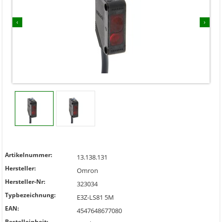
‹
›
Artikelnummer:
13.138.131
Hersteller:
Omron
Hersteller-Nr:
323034
Typbezeichnung:
E3Z-LS81 5M
EAN:
4547648677080
Bestelleinheit: