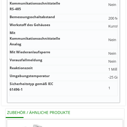
Kommunikationsschnittstelle
Nein
RS-485
Bemessungsschaltabstand
200 Millime
Werkstoff des Gehäuses
Kunststoff
Mit
Kommunikationsschnittstelle
Nein
Analog
Mit Wiederanlaufsperre
Nein
Vorausfallmeldung
Nein
Reaktionszeit
1 Millisek
Umgebungstemperatur
-25 Grad Ce
Sicherheitstyp gemäß IEC
1
61496-1
ZUBEHÖR / ÄHNLICHE PRODUKTE