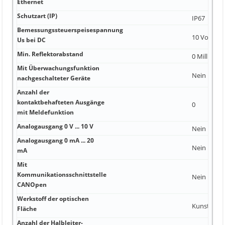
Ethernet
Schutzart (IP)
IP67
Bemessungssteuerspeisespannung
10 Volt
Us bei DC
Min. Reflektorabstand
0 Millimete
Mit Überwachungsfunktion
Nein
nachgeschalteter Geräte
Anzahl der
kontaktbehafteten Ausgänge
0
mit Meldefunktion
Analogausgang 0 V ... 10 V
Nein
Analogausgang 0 mA ... 20
Nein
mA
Mit
Kommunikationsschnittstelle
Nein
CANOpen
Werkstoff der optischen
Kunststoff
Fläche
Anzahl der Halbleiter-