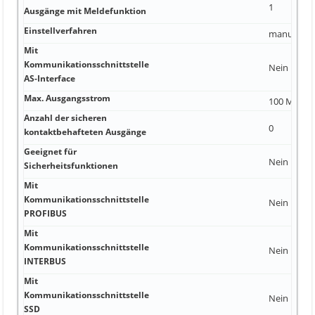
1
Ausgänge mit Meldefunktion
Einstellverfahren
manuelle E
Mit
Kommunikationsschnittstelle
Nein
AS-Interface
Max. Ausgangsstrom
100 Millia
Anzahl der sicheren
0
kontaktbehafteten Ausgänge
Geeignet für
Nein
Sicherheitsfunktionen
Mit
Kommunikationsschnittstelle
Nein
PROFIBUS
Mit
Kommunikationsschnittstelle
Nein
INTERBUS
Mit
Kommunikationsschnittstelle
Nein
SSD