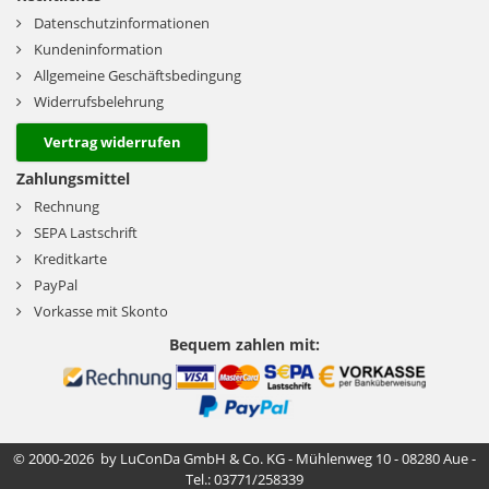
Datenschutzinformationen
Kundeninformation
Allgemeine Geschäftsbedingung
Widerrufsbelehrung
Vertrag widerrufen
Zahlungsmittel
Rechnung
SEPA Lastschrift
Kreditkarte
PayPal
Vorkasse mit Skonto
Bequem zahlen mit:
© 2000-2026 by LuConDa GmbH & Co. KG - Mühlenweg 10 - 08280 Aue -
Tel.: 03771/258339