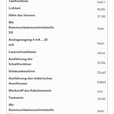
Tastfunktion
hell-/dunk
Lichtart
Rotlicht pol
Höhe des Sensors
31 Millimet
Mit
Kommunikationsschnittstelle
Nein
SSI
Analogausgang 4 mA ... 20
Nein
mA
Laserschutzklasse
ohne
Ausführung der
Schließer 
Schaltfunktion
Gehäusebauform
Quader
Ausführung des elektrischen
Kabel
Anschlusses
Werkstoff des Kabelmantels
PVC
Tastweite
20 Millimet
Mit
Kommunikationsschnittstelle
Nein