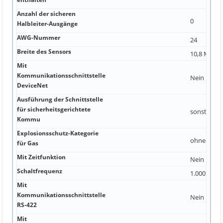
Anzahl der sicheren
0
Halbleiter-Ausgänge
AWG-Nummer
24
Breite des Sensors
10,8 Millim
Mit
Kommunikationsschnittstelle
Nein
DeviceNet
Ausführung der Schnittstelle
für sicherheitsgerichtete
sonstige
Kommu
Explosionsschutz-Kategorie
ohne
für Gas
Mit Zeitfunktion
Nein
Schaltfrequenz
1.000 Hert
Mit
Kommunikationsschnittstelle
Nein
RS-422
Mit