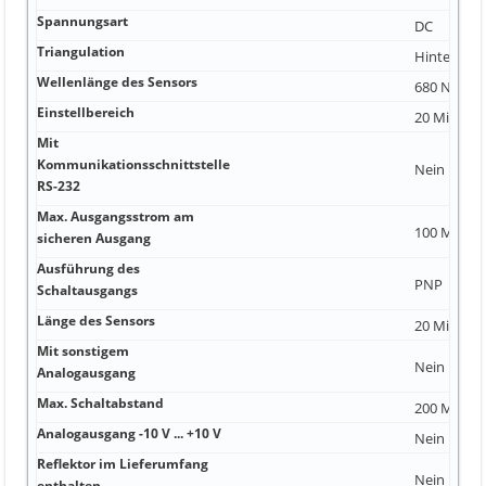
Spannungsart
DC
Triangulation
Hintergru
Wellenlänge des Sensors
680 Nanom
Einstellbereich
20 Millimet
Mit
Kommunikationsschnittstelle
Nein
RS-232
Max. Ausgangsstrom am
100 Millia
sicheren Ausgang
Ausführung des
PNP
Schaltausgangs
Länge des Sensors
20 Millimet
Mit sonstigem
Nein
Analogausgang
Max. Schaltabstand
200 Millime
Analogausgang -10 V ... +10 V
Nein
Reflektor im Lieferumfang
Nein
enthalten