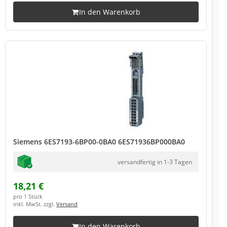
In den Warenkorb
Siemens 6ES7193-6BP00-0BA0 6ES71936BP000BA0
versandfertig in 1-3 Tagen
18,21 €
pro 1 Stück
inkl. MwSt. zzgl.
Versand
In den Warenkorb