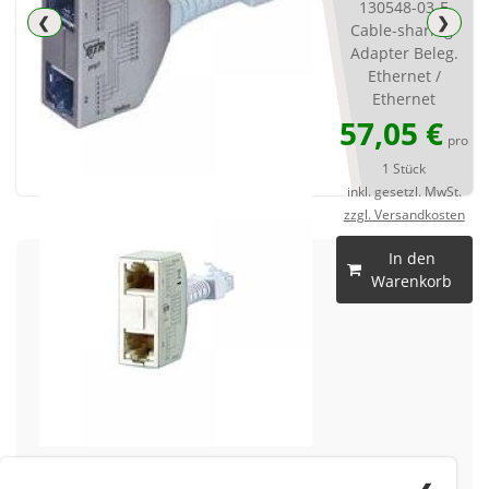
130548-03-E
❮
❯
Cable-sharing-
Adapter Beleg.
Ethernet /
Ethernet
57,05 €
pro
1 Stück
inkl. gesetzl. MwSt.
zzgl. Versandkosten
In den
Warenkorb