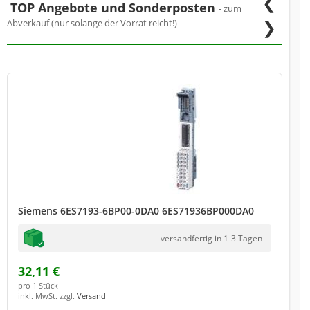
❮
TOP Angebote und Sonderposten
- zum
❯
Abverkauf (nur solange der Vorrat reicht!)
Siemens 6ES7193-6BP00-0DA0 6ES71936BP000DA0
versandfertig in 1-3 Tagen
32,11 €
pro 1 Stück
inkl. MwSt. zzgl.
Versand