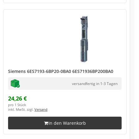
Siemens 6ES7193-6BP20-0BA0 6ES71936BP200BA0
versandfertig in 1-3 Tagen
24,26 €
pro 1 Stück
inkl. MwSt. zzgl.
Versand
In den Warenkorb