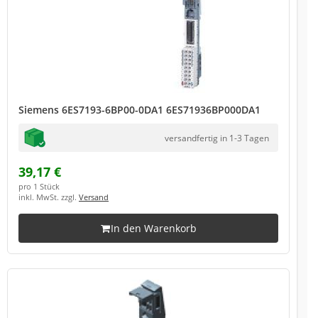
Siemens 6ES7193-6BP00-0DA1 6ES71936BP000DA1
versandfertig in 1-3 Tagen
39,17 €
pro 1 Stück
inkl. MwSt. zzgl.
Versand
In den Warenkorb