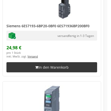
Siemens 6ES7193-6BP20-0BF0 6ES71936BP200BF0
versandfertig in 1-3 Tagen
24,98 €
pro 1 Stück
inkl. MwSt. zzgl.
Versand
In den Warenkorb