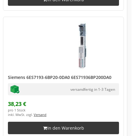
Siemens 6ES7193-6BP20-0DA0 6ES71936BP200DA0
versandfertig in 1-3 Tagen
38,23 €
pro 1 Stück
inkl. MwSt. zzgl.
Versand
In den Warenkorb