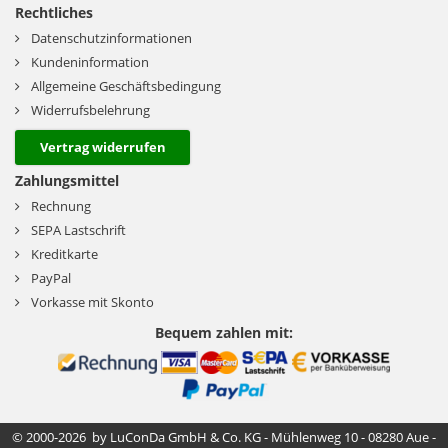
Rechtliches
Datenschutzinformationen
Kundeninformation
Allgemeine Geschäftsbedingung
Widerrufsbelehrung
Vertrag widerrufen
Zahlungsmittel
Rechnung
SEPA Lastschrift
Kreditkarte
PayPal
Vorkasse mit Skonto
Bequem zahlen mit:
© 2000-2026 by LuConDa GmbH & Co. KG - Mühlenweg 10 - 08280 Aue -