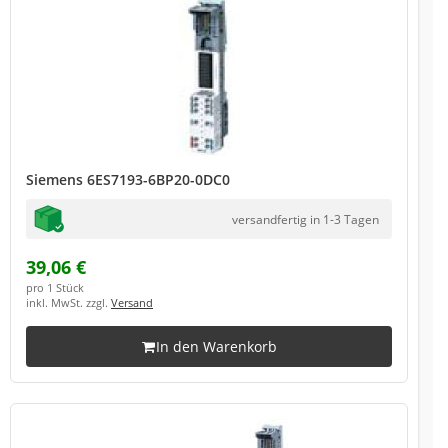
Siemens 6ES7193-6BP20-0DC0
versandfertig in 1-3 Tagen
39,06 €
pro 1 Stück
inkl. MwSt. zzgl.
Versand
In den Warenkorb