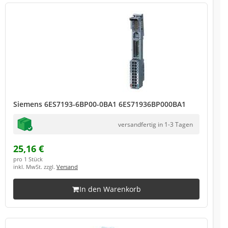
Siemens 6ES7193-6BP00-0BA1 6ES71936BP000BA1
versandfertig in 1-3 Tagen
25,16 €
pro 1 Stück
inkl. MwSt. zzgl.
Versand
In den Warenkorb