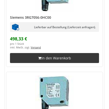
Siemens 3RG7056-0HC00
Lieferbar auf Bestellung (Lieferzeit anfragen).
498,33 €
pro 1 Stück
inkl. MwSt. zzgl.
Versand
In den Warenkorb