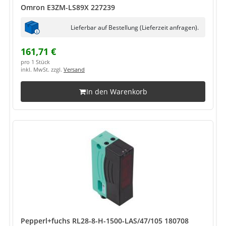
Omron E3ZM-LS89X 227239
Lieferbar auf Bestellung (Lieferzeit anfragen).
161,71 €
pro 1 Stück
inkl. MwSt. zzgl.
Versand
In den Warenkorb
Pepperl+fuchs RL28-8-H-1500-LAS/47/105 180708