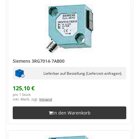
Siemens 3RG7014-7AB00
Lieferbar auf Bestellung (Lieferzeit anfragen).
125,10 €
pro 1 Stück
inkl. MwSt. zzgl.
Versand
In den Warenkorb