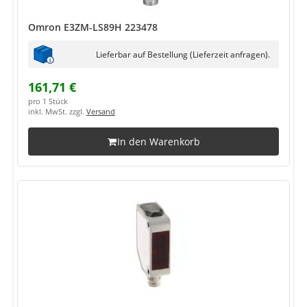
Omron E3ZM-LS89H 223478
Lieferbar auf Bestellung (Lieferzeit anfragen).
161,71 €
pro 1 Stück
inkl. MwSt. zzgl.
Versand
In den Warenkorb