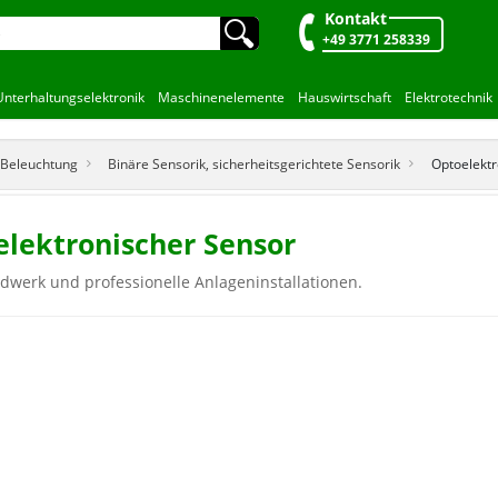
Kontakt
🔍︎
+49 3771 258339
Unterhaltungselektronik
Maschinenelemente
Hauswirtschaft
Elektrotechnik
l Beleuchtung
Binäre Sensorik, sicherheitsgerichtete Sensorik
Optoelektr
elektronischer Sensor
ndwerk und professionelle Anlageninstallationen.