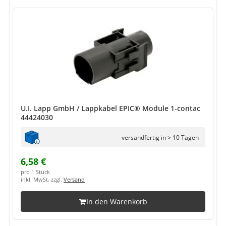
U.I. Lapp GmbH / Lappkabel EPIC® Module 1-contac
44424030
versandfertig in > 10 Tagen
6,58 €
pro 1 Stück
inkl. MwSt. zzgl.
Versand
In den Warenkorb