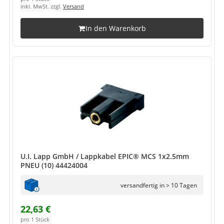
inkl. MwSt. zzgl.
Versand
In den Warenkorb
U.I. Lapp GmbH / Lappkabel EPIC® MCS 1x2.5mm
PNEU (10) 44424004
versandfertig in > 10 Tagen
22,63 €
pro 1 Stück