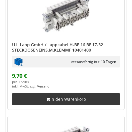
U.I. Lapp GmbH / Lappkabel H-BE 16 BF 17-32
STECKDOSENEINS.M.KLEMMF 10401400
versandfertig in > 10 Tagen
9,70 €
pro 1 Stück
inkl. MwSt. zzgl.
Versand
In den Warenkorb