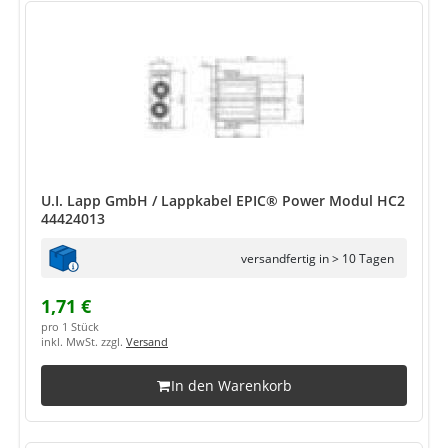
U.I. Lapp GmbH / Lappkabel EPIC® Power Modul HC2
44424013
versandfertig in > 10 Tagen
1,71 €
pro 1 Stück
inkl. MwSt. zzgl.
Versand
In den Warenkorb