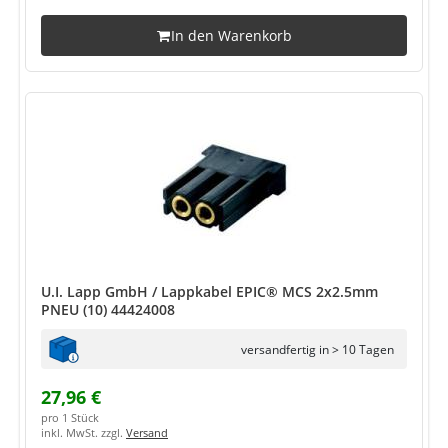
In den Warenkorb
U.I. Lapp GmbH / Lappkabel EPIC® MCS 2x2.5mm
PNEU (10) 44424008
versandfertig in > 10 Tagen
27,96 €
pro 1 Stück
inkl. MwSt. zzgl.
Versand