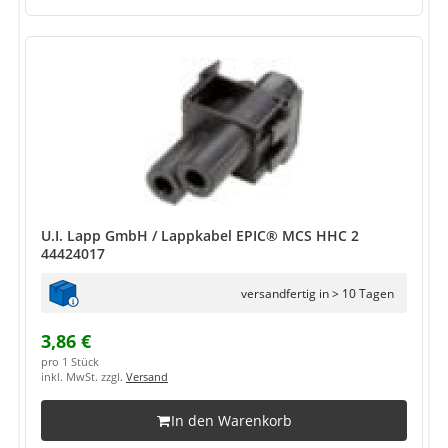
U.I. Lapp GmbH / Lappkabel EPIC® MCS HHC 2
44424017
versandfertig in > 10 Tagen
3,86 €
pro 1 Stück
inkl. MwSt. zzgl.
Versand
In den Warenkorb