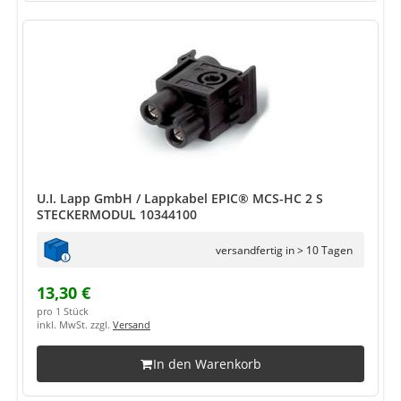
U.I. Lapp GmbH / Lappkabel EPIC® MCS-HC 2 S
STECKERMODUL 10344100
versandfertig in > 10 Tagen
13,30 €
pro 1 Stück
inkl. MwSt. zzgl.
Versand
In den Warenkorb