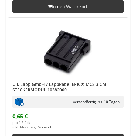
In den Warenkorb
U.I. Lapp GmbH / Lappkabel EPIC® MCS 3 CM
STECKERMODUL 10382000
versandfertig in > 10 Tagen
0,65 €
pro 1 Stück
inkl. MwSt. zzgl.
Versand