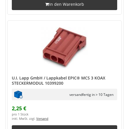
In den Warenkorb
U.I. Lapp GmbH / Lappkabel EPIC® MCS 3 KOAX
STECKERMODUL 10399200
versandfertig in > 10 Tagen
2,25 €
pro 1 Stück
inkl. MwSt. zzgl.
Versand