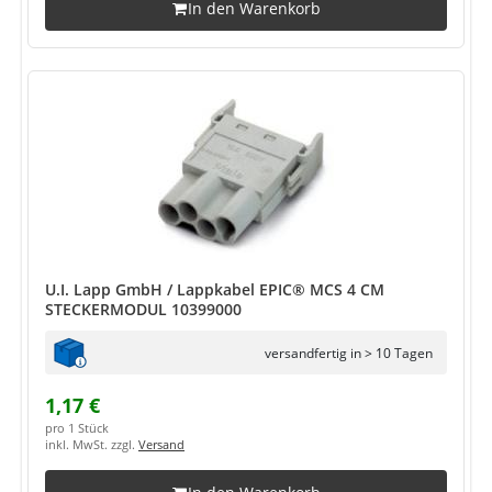
In den Warenkorb
U.I. Lapp GmbH / Lappkabel EPIC® MCS 4 CM
STECKERMODUL 10399000
versandfertig in > 10 Tagen
1,17 €
pro 1 Stück
inkl. MwSt. zzgl.
Versand