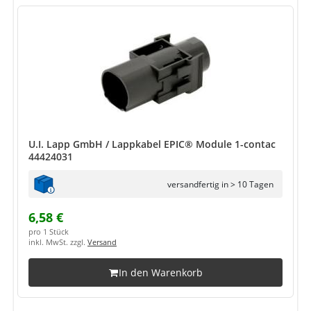
U.I. Lapp GmbH / Lappkabel EPIC® Module 1-contac
44424031
versandfertig in > 10 Tagen
6,58 €
pro 1 Stück
inkl. MwSt. zzgl.
Versand
In den Warenkorb