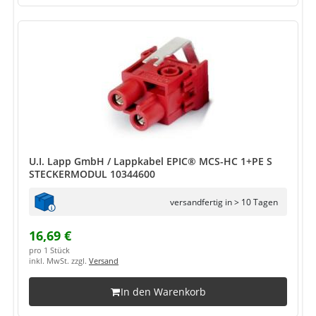
U.I. Lapp GmbH / Lappkabel EPIC® MCS-HC 1+PE S
STECKERMODUL 10344600
versandfertig in > 10 Tagen
16,69 €
pro 1 Stück
inkl. MwSt. zzgl.
Versand
In den Warenkorb