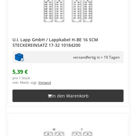
U.I. Lapp GmbH / Lappkabel H-BE 16 SCM
STECKEREINSATZ 17-32 10184200
versandfertig in > 10 Tagen
5,39 €
pro 1 Stück
inkl. MwSt. zzgl.
Versand
In den Warenkorb