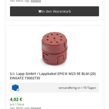
inkl. MwSt. zzgl.
Versand
In den Warenkorb
U.I. Lapp GmbH / Lappkabel EPIC® M23 9E BLM (20)
EINSATZ 73002735
versandfertig in > 10 Tagen
4,02 €
pro 1 Stück
inkl. MwSt. zzgl.
Versand