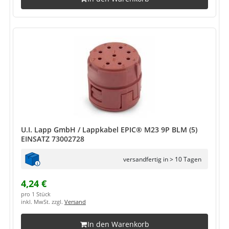
U.I. Lapp GmbH / Lappkabel EPIC® M23 9P BLM (5)
EINSATZ 73002728
versandfertig in > 10 Tagen
4,24 €
pro 1 Stück
inkl. MwSt. zzgl.
Versand
In den Warenkorb