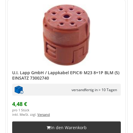
U.I. Lapp GmbH / Lappkabel EPIC® M23 8+1P BLM (5)
EINSATZ 73002740
versandfertig in > 10 Tagen
4,48 €
pro 1 Stück
inkl. MwSt. zzgl.
Versand
In den Warenkorb