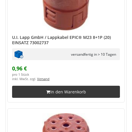
U.I. Lapp GmbH / Lappkabel EPIC® M23 8+1P (20)
EINSATZ 73002737
versandfertig in > 10 Tagen
0,96 €
pro 1 Stück
inkl. MwSt. zzgl.
Versand
In den Warenkorb