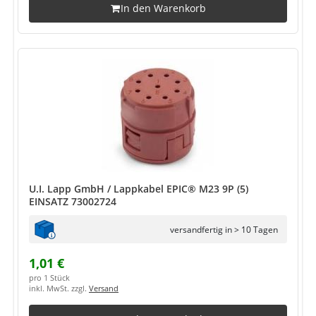
In den Warenkorb
U.I. Lapp GmbH / Lappkabel EPIC® M23 9P (5)
EINSATZ 73002724
versandfertig in > 10 Tagen
1,01 €
pro 1 Stück
inkl. MwSt. zzgl.
Versand