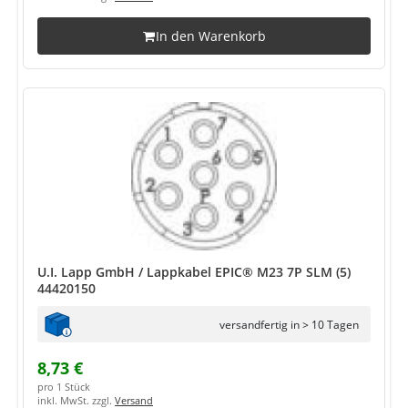
In den Warenkorb
U.I. Lapp GmbH / Lappkabel EPIC® M23 7P SLM (5)
44420150
versandfertig in > 10 Tagen
8,73 €
pro 1 Stück
inkl. MwSt. zzgl.
Versand