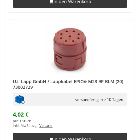
In den Warenkorb
U.I. Lapp GmbH / Lappkabel EPIC® M23 9P BLM (20)
73002729
versandfertig in > 10 Tagen
4,02 €
pro 1 Stück
inkl. MwSt. zzgl.
Versand
In den Warenkorb