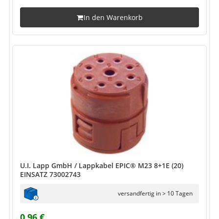
In den Warenkorb
U.I. Lapp GmbH / Lappkabel EPIC® M23 8+1E (20)
EINSATZ 73002743
versandfertig in > 10 Tagen
0,96 €