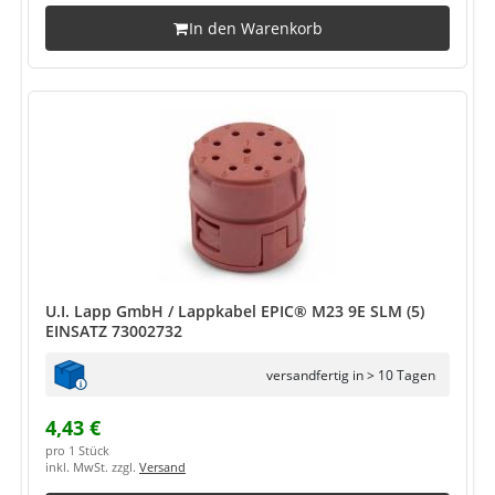
In den Warenkorb
U.I. Lapp GmbH / Lappkabel EPIC® M23 9E SLM (5)
EINSATZ 73002732
versandfertig in > 10 Tagen
4,43 €
pro 1 Stück
inkl. MwSt. zzgl.
Versand