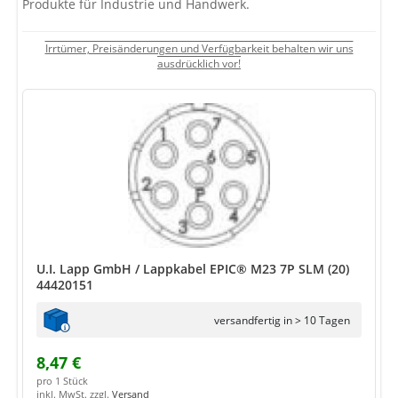
Produkte für Industrie und Handwerk.
Irrtümer, Preisänderungen und Verfügbarkeit behalten wir uns
ausdrücklich vor!
U.I. Lapp GmbH / Lappkabel EPIC® M23 7P SLM (20)
44420151
versandfertig in > 10 Tagen
8,47 €
pro 1 Stück
inkl. MwSt. zzgl.
Versand