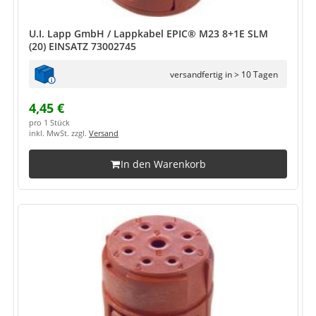
U.I. Lapp GmbH / Lappkabel EPIC® M23 8+1E SLM
(20) EINSATZ 73002745
versandfertig in > 10 Tagen
4,45 €
pro 1 Stück
inkl. MwSt. zzgl.
Versand
In den Warenkorb