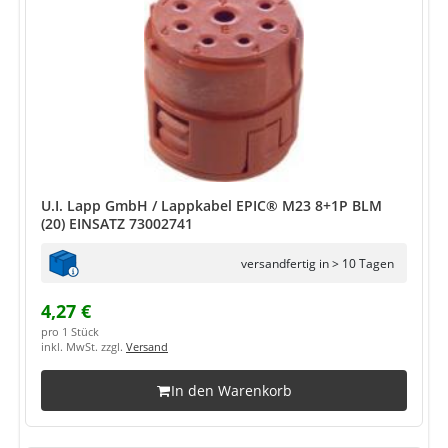
U.I. Lapp GmbH / Lappkabel EPIC® M23 8+1P BLM
(20) EINSATZ 73002741
versandfertig in > 10 Tagen
4,27 €
pro 1 Stück
inkl. MwSt. zzgl.
Versand
In den Warenkorb