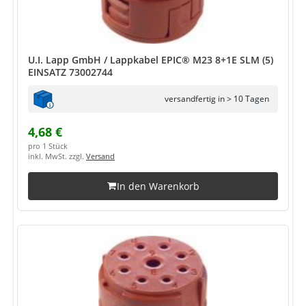
U.I. Lapp GmbH / Lappkabel EPIC® M23 8+1E SLM (5)
EINSATZ 73002744
versandfertig in > 10 Tagen
4,68 €
pro 1 Stück
inkl. MwSt. zzgl.
Versand
In den Warenkorb