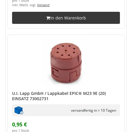
pro 1 Stück
inkl. MwSt. zzgl.
Versand
In den Warenkorb
U.I. Lapp GmbH / Lappkabel EPIC® M23 9E (20)
EINSATZ 73002731
versandfertig in > 10 Tagen
0,95 €
pro 1 Stück