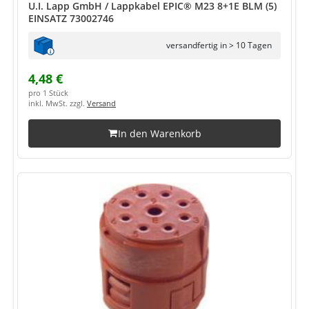
U.I. Lapp GmbH / Lappkabel EPIC® M23 8+1E BLM (5)
EINSATZ 73002746
versandfertig in > 10 Tagen
4,48 €
pro 1 Stück
inkl. MwSt. zzgl.
Versand
In den Warenkorb