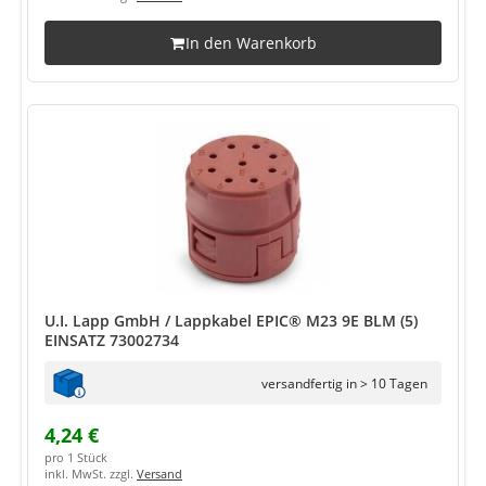
In den Warenkorb
U.I. Lapp GmbH / Lappkabel EPIC® M23 9E BLM (5)
EINSATZ 73002734
versandfertig in > 10 Tagen
4,24 €
pro 1 Stück
inkl. MwSt. zzgl.
Versand