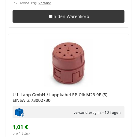
inkl. MwSt. zzgl.
Versand
In den Warenkorb
U.I. Lapp GmbH / Lappkabel EPIC® M23 9E (5)
EINSATZ 73002730
versandfertig in > 10 Tagen
1,01 €
pro 1 Stück