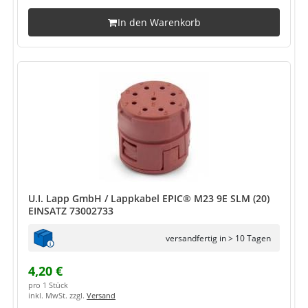
In den Warenkorb
U.I. Lapp GmbH / Lappkabel EPIC® M23 9E SLM (20)
EINSATZ 73002733
versandfertig in > 10 Tagen
4,20 €
pro 1 Stück
inkl. MwSt. zzgl.
Versand