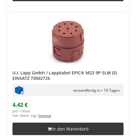
U.I. Lapp GmbH / Lappkabel EPIC® M23 9P SLM (5)
EINSATZ 73002726
versandfertig in > 10 Tagen
4,42 €
pro 1 Stück
inkl. MwSt. zzgl.
Versand
In den Warenkorb