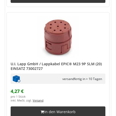
U.I. Lapp GmbH / Lappkabel EPIC® M23 9P SLM (20)
EINSATZ 73002727
versandfertig in > 10 Tagen
4,27 €
pro 1 Stück
inkl. MwSt. zzgl.
Versand
In den Warenkorb