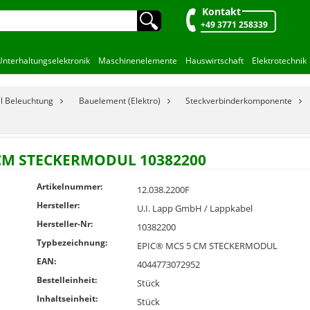
Kontakt
🔍︎
+49 3771 258339
Unterhaltungselektronik
Maschinenelemente
Hauswirtschaft
Elektrotechnik
el Beleuchtung
Bauelement (Elektro)
Steckverbinderkomponente
5 CM STECKERMODUL 10382200
Artikelnummer:
12.038.2200F
Hersteller:
U.I. Lapp GmbH / Lappkabel
Hersteller-Nr:
10382200
Typbezeichnung:
EPIC® MCS 5 CM STECKERMODUL
EAN:
4044773072952
Bestelleinheit:
Stück
Inhaltseinheit:
Stück