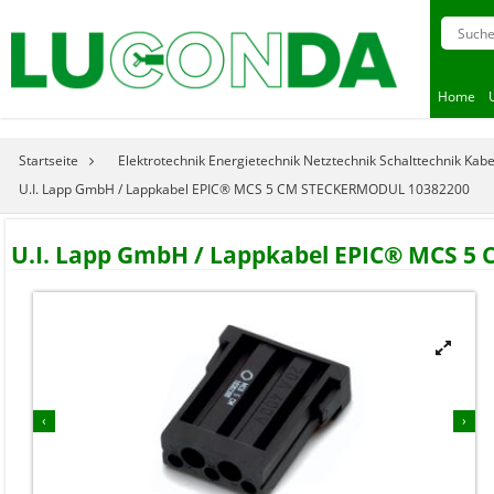
Home
Startseite
Elektrotechnik Energietechnik Netztechnik Schalttechnik Kab
U.I. Lapp GmbH / Lappkabel EPIC® MCS 5 CM STECKERMODUL 10382200
U.I. Lapp GmbH / Lappkabel EPIC® MCS 



‹
›