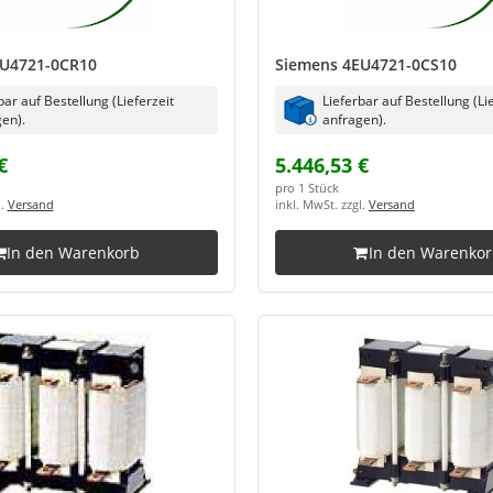
EU4721-0CR10
Siemens 4EU4721-0CS10
bar auf Bestellung (Lieferzeit
Lieferbar auf Bestellung (Li
en).
anfragen).
€
5.446,53 €
pro 1 Stück
l.
Versand
inkl. MwSt. zzgl.
Versand
In den Warenkorb
In den Warenko