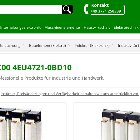
Kontakt
🔍︎
+49 3771 258339
Unterhaltungselektronik
Maschinenelemente
Hauswirtschaft
Elektrotechnik
 Beleuchtung
Bauelement (Elektro)
Induktor (Elektronik)
Induktivität 
X00 4EU4721-0BD10
ofessionelle Produkte für Industrie und Handwerk.
Irrtümer, Preisänderungen und Verfügbarkeit behalten wir uns ausdrücklich vor!