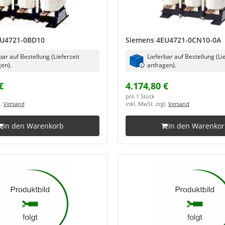
EU4721-0BD10
Siemens 4EU4721-0CN10-0A
bar auf Bestellung (Lieferzeit
Lieferbar auf Bestellung (Li
en).
anfragen).
€
4.174,80 €
pro 1 Stück
l.
Versand
inkl. MwSt. zzgl.
Versand
In den Warenkorb
In den Warenko