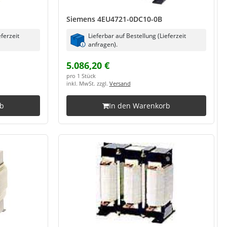
Siemens 4EU4721-0DC10-0B
eferzeit
Lieferbar auf Bestellung (Lieferzeit
anfragen).
5.086,20 €
pro 1 Stück
inkl. MwSt. zzgl.
Versand
rb
In den Warenkorb