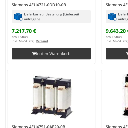
Siemens 4EU4721-0DD10-0B
Siemens 4
Lieferbar auf Bestellung (Lieferzeit
Liefer
anfragen).
anfrag
7.217,70 €
9.643,20 
pro 1 Stück
pro 1 Stück
inkl. MwSt. zzgl.
Versand
inkl. MwSt. zzg
In den Warenkorb
Siemens 4EU4751-0AE20-0B
Siemens 4