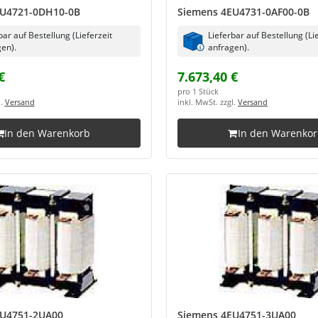
EU4721-0DH10-0B
Siemens 4EU4731-0AF00-0B
bar auf Bestellung (Lieferzeit
Lieferbar auf Bestellung (Li
en).
anfragen).
€
7.673,40 €
pro 1 Stück
l.
Versand
inkl. MwSt. zzgl.
Versand
In den Warenkorb
In den Warenko
EU4751-2UA00
Siemens 4EU4751-3UA00