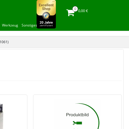
0,00 €
Werkzeug
Sonstiges
(1061)