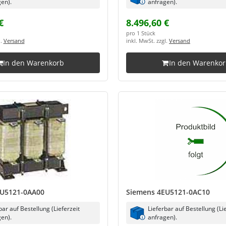
en).
anfragen).
€
8.496,60 €
pro 1 Stück
l.
Versand
inkl. MwSt. zzgl.
Versand
In den Warenkorb
In den Warenko
EU5121-0AA00
Siemens 4EU5121-0AC10
bar auf Bestellung (Lieferzeit
Lieferbar auf Bestellung (Li
en).
anfragen).