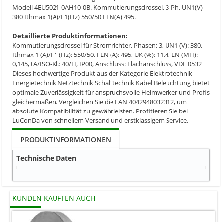
Modell 4EU5021-0AH10-0B. Kommutierungsdrossel, 3-Ph. UN1(V)
380 Ithmax 1(A)/F1(Hz) 550/50 I LN(A) 495.
Detaillierte Produktinformationen:
Kommutierungsdrossel für Stromrichter, Phasen: 3, UN1 (V): 380,
Ithmax 1 (A)/F1 (Hz): 550/50, I LN (A): 495, UK (%): 11,4, LN (MH):
0,145, tA/ISO-Kl.: 40/H, IP00, Anschluss: Flachanschluss, VDE 0532
Dieses hochwertige Produkt aus der Kategorie Elektrotechnik
Energietechnik Netztechnik Schalttechnik Kabel Beleuchtung bietet
optimale Zuverlässigkeit für anspruchsvolle Heimwerker und Profis
gleichermaßen. Vergleichen Sie die EAN 4042948032312, um
absolute Kompatibilität zu gewährleisten. Profitieren Sie bei
LuConDa von schnellem Versand und erstklassigem Service.
PRODUKTINFORMATIONEN
Technische Daten
KUNDEN KAUFTEN AUCH