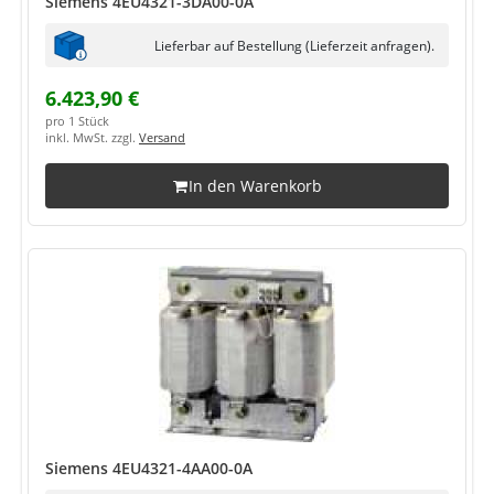
Siemens 4EU4321-3DA00-0A
Lieferbar auf Bestellung (Lieferzeit anfragen).
6.423,90 €
pro 1 Stück
inkl. MwSt. zzgl.
Versand
In den Warenkorb
Siemens 4EU4321-4AA00-0A