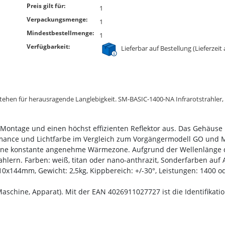
Preis gilt für:
1
Verpackungsmenge:
1
Mindestbestellmenge:
1
Verfügbarkeit:
Lieferbar auf Bestellung (Lieferzeit
tehen für herausragende Langlebigkeit. SM-BASIC-1400-NA Infrarotstrahler
Montage und einen höchst effizienten Reflektor aus. Das Gehäuse 
ormance und Lichtfarbe im Vergleich zum Vorgängermodell GO und
d eine konstante angenehme Wärmezone. Aufgrund der Wellenlänge d
ern. Farben: weiß, titan oder nano-anthrazit, Sonderfarben auf A
110x144mm, Gewicht: 2,5kg, Kippbereich: +/-30°, Leistungen: 1400 
Maschine, Apparat). Mit der EAN 4026911027727 ist die Identifikatio