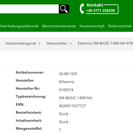
Kontakt
🔍︎
+49 3771 258339
Unterhaltungselektronik
Maschinenelemente
Hauswirtschaft
Elektrotechnik
Industrieheizgerät
Heizstrahler
Etherma SM-BASIC-1400-NA 910
Artikelnummer:
20.081.925
Hersteller:
Etherma
Hersteller-Nr:
9100574
Typbezeichnung:
SM-BASIC-1400-NA
EAN:
4026911027727
Bestelleinheit:
Stück
Inhaltseinheit:
Stück
Mengenstaffel:
1