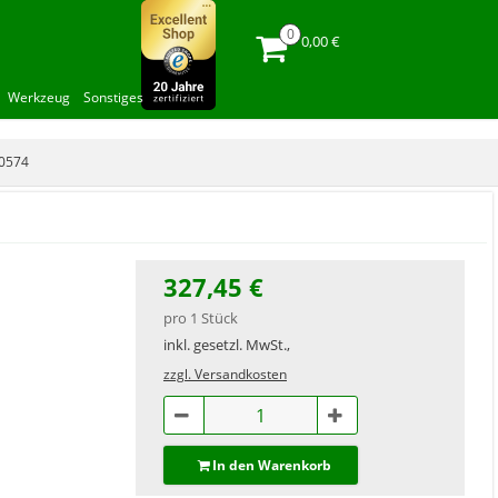
0,00 €
Werkzeug
Sonstiges
0574
327,45 €
pro 1 Stück
inkl. gesetzl. MwSt.,
zzgl. Versandkosten
In den Warenkorb