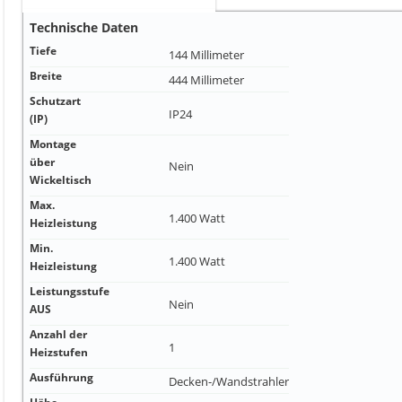
Technische Daten
Tiefe
144 Millimeter
Breite
444 Millimeter
Schutzart
IP24
(IP)
Montage
über
Nein
Wickeltisch
Max.
1.400 Watt
Heizleistung
Min.
1.400 Watt
Heizleistung
Leistungsstufe
Nein
AUS
Anzahl der
1
Heizstufen
Ausführung
Decken-/Wandstrahler