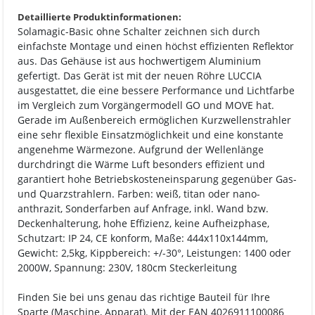
Detaillierte Produktinformationen:
Solamagic-Basic ohne Schalter zeichnen sich durch
einfachste Montage und einen höchst effizienten Reflektor
aus. Das Gehäuse ist aus hochwertigem Aluminium
gefertigt. Das Gerät ist mit der neuen Röhre LUCCIA
ausgestattet, die eine bessere Performance und Lichtfarbe
im Vergleich zum Vorgängermodell GO und MOVE hat.
Gerade im Außenbereich ermöglichen Kurzwellenstrahler
eine sehr flexible Einsatzmöglichkeit und eine konstante
angenehme Wärmezone. Aufgrund der Wellenlänge
durchdringt die Wärme Luft besonders effizient und
garantiert hohe Betriebskosteneinsparung gegenüber Gas-
und Quarzstrahlern. Farben: weiß, titan oder nano-
anthrazit, Sonderfarben auf Anfrage, inkl. Wand bzw.
Deckenhalterung, hohe Effizienz, keine Aufheizphase,
Schutzart: IP 24, CE konform, Maße: 444x110x144mm,
Gewicht: 2,5kg, Kippbereich: +/-30°, Leistungen: 1400 oder
2000W, Spannung: 230V, 180cm Steckerleitung
Finden Sie bei uns genau das richtige Bauteil für Ihre
Sparte (Maschine, Apparat). Mit der EAN 4026911100086