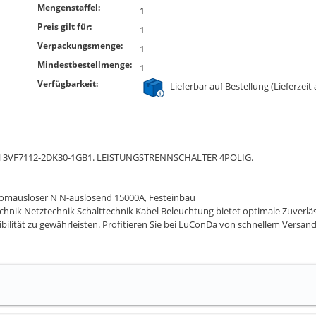
Mengenstaffel:
1
Preis gilt für:
1
Verpackungsmenge:
1
Mindestbestellmenge:
1
Verfügbarkeit:
Lieferbar auf Bestellung (Lieferzeit
dell 3VF7112-2DK30-1GB1. LEISTUNGSTRENNSCHALTER 4POLIG.
tromauslöser N N-auslösend 15000A, Festeinbau
chnik Netztechnik Schalttechnik Kabel Beleuchtung bietet optimale Zuverlä
ibilität zu gewährleisten. Profitieren Sie bei LuConDa von schnellem Versand