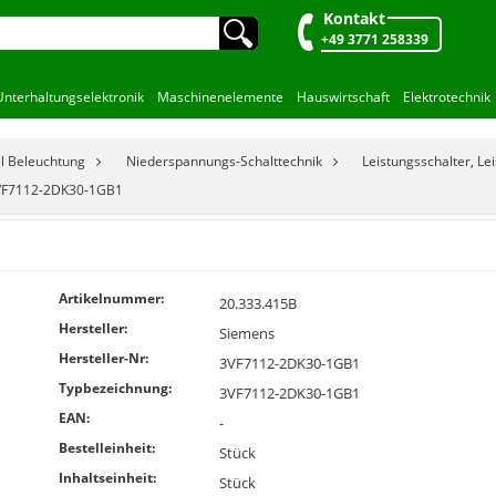
Kontakt
🔍︎
+49 3771 258339
Unterhaltungselektronik
Maschinenelemente
Hauswirtschaft
Elektrotechnik
el Beleuchtung
Niederspannungs-Schalttechnik
Leistungsschalter, Le
VF7112-2DK30-1GB1
Artikelnummer:
20.333.415B
Hersteller:
Siemens
Hersteller-Nr:
3VF7112-2DK30-1GB1
Typbezeichnung:
3VF7112-2DK30-1GB1
EAN:
-
Bestelleinheit:
Stück
Inhaltseinheit:
Stück