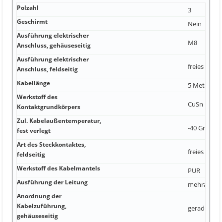
Polzahl
3
Geschirmt
Nein
Ausführung elektrischer
M8
Anschluss, gehäuseseitig
Ausführung elektrischer
freies Leit
Anschluss, feldseitig
Kabellänge
5 Meter
Werkstoff des
CuSn
Kontaktgrundkörpers
Zul. Kabelaußentemperatur,
-40 Grad Ce
fest verlegt
Art des Steckkontaktes,
freies Leit
feldseitig
Werkstoff des Kabelmantels
PUR
Ausführung der Leitung
mehradrig
Anordnung der
Kabelzuführung,
gerade
gehäuseseitig