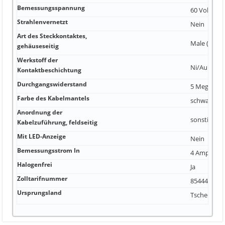
Bemessungsspannung
60 Volt
Strahlenvernetzt
Nein
Art des Steckkontaktes,
Male (Steck
gehäuseseitig
Werkstoff der
Ni/Au
Kontaktbeschichtung
Durchgangswiderstand
5 Mega-O
Farbe des Kabelmantels
schwarz
Anordnung der
sonstige
Kabelzuführung, feldseitig
Mit LED-Anzeige
Nein
Bemessungsstrom In
4 Ampere
Halogenfrei
Ja
Zolltarifnummer
85444290
Ursprungsland
Tschechisc