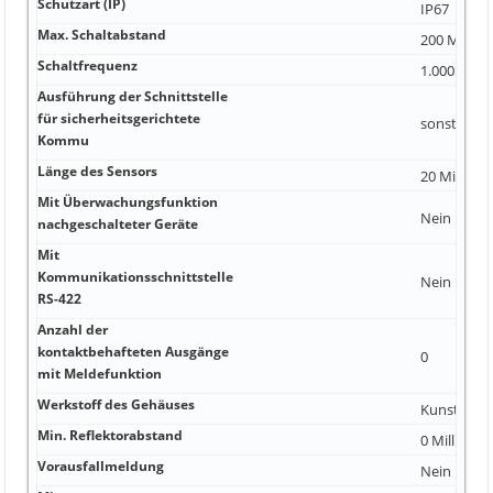
Schutzart (IP)
IP67
Max. Schaltabstand
200 Millime
Schaltfrequenz
1.000 Hert
Ausführung der Schnittstelle
für sicherheitsgerichtete
sonstige
Kommu
Länge des Sensors
20 Millimet
Mit Überwachungsfunktion
Nein
nachgeschalteter Geräte
Mit
Kommunikationsschnittstelle
Nein
RS-422
Anzahl der
kontaktbehafteten Ausgänge
0
mit Meldefunktion
Werkstoff des Gehäuses
Kunststoff
Min. Reflektorabstand
0 Millimete
Vorausfallmeldung
Nein