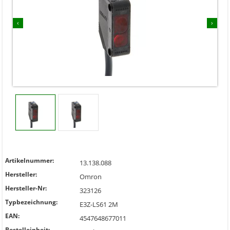
‹
›
Artikelnummer:
13.138.088
Hersteller:
Omron
Hersteller-Nr:
323126
Typbezeichnung:
E3Z-LS61 2M
EAN:
4547648677011
Bestelleinheit: