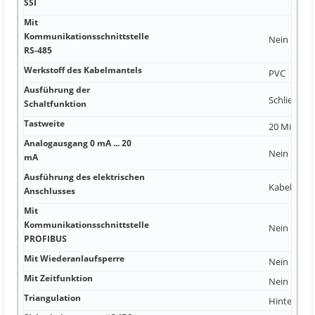
SSI
Mit
Kommunikationsschnittstelle
Nein
RS-485
Werkstoff des Kabelmantels
PVC
Ausführung der
Schließer 
Schaltfunktion
Tastweite
20 Millimet
Analogausgang 0 mA ... 20
Nein
mA
Ausführung des elektrischen
Kabel
Anschlusses
Mit
Kommunikationsschnittstelle
Nein
PROFIBUS
Mit Wiederanlaufsperre
Nein
Mit Zeitfunktion
Nein
Triangulation
Hintergru