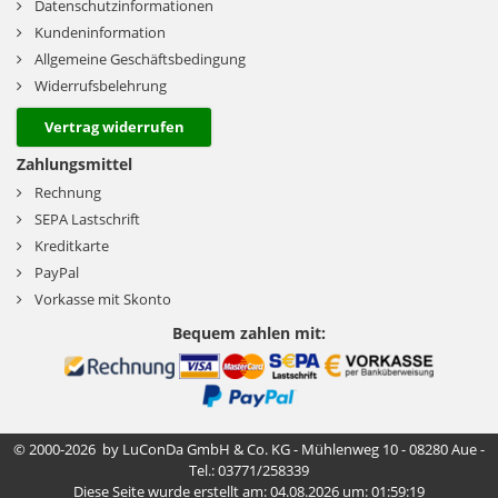
Datenschutzinformationen
Kundeninformation
Allgemeine Geschäftsbedingung
Widerrufsbelehrung
Vertrag widerrufen
Zahlungsmittel
Rechnung
SEPA Lastschrift
Kreditkarte
PayPal
Vorkasse mit Skonto
Bequem zahlen mit:
© 2000-2026 by LuConDa GmbH & Co. KG - Mühlenweg 10 - 08280 Aue -
Tel.: 03771/258339
Diese Seite wurde erstellt am: 04.08.2026 um: 01:59:19