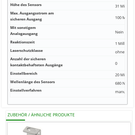
Höhe des Sensors
31 Millimet
Max. Ausgangsstrom am
100 Millia
sicheren Ausgang
Mit sonstigem
Nein
Analogausgang
Reaktionszeit
1 Millisek
Laserschutzklasse
ohne
Anzahl der sicheren
0
kontaktbehafteten Ausgänge
Einstellbereich
20 Millimet
Wellenlänge des Sensors
680 Nanom
Einstellverfahren
manuelle E
ZUBEHÖR / ÄHNLICHE PRODUKTE