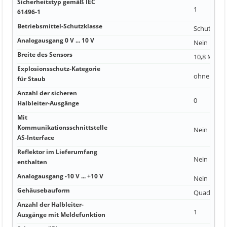
Sicherheitstyp gemäß IEC
1
61496-1
Betriebsmittel-Schutzklasse
Schutzklas
Analogausgang 0 V ... 10 V
Nein
Breite des Sensors
10,8 Millim
Explosionsschutz-Kategorie
ohne
für Staub
Anzahl der sicheren
0
Halbleiter-Ausgänge
Mit
Kommunikationsschnittstelle
Nein
AS-Interface
Reflektor im Lieferumfang
Nein
enthalten
Analogausgang -10 V ... +10 V
Nein
Gehäusebauform
Quader
Anzahl der Halbleiter-
1
Ausgänge mit Meldefunktion