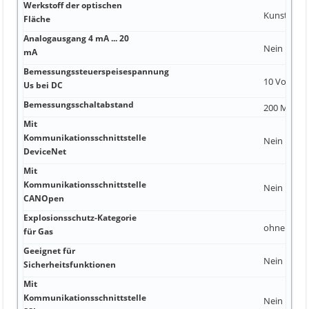
Werkstoff der optischen
Kunststoff
Fläche
Analogausgang 4 mA ... 20
Nein
mA
Bemessungssteuerspeisespannung
10 Volt
Us bei DC
Bemessungsschaltabstand
200 Millime
Mit
Kommunikationsschnittstelle
Nein
DeviceNet
Mit
Kommunikationsschnittstelle
Nein
CANOpen
Explosionsschutz-Kategorie
ohne
für Gas
Geeignet für
Nein
Sicherheitsfunktionen
Mit
Kommunikationsschnittstelle
Nein