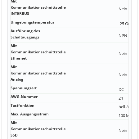
Mit
Kommunikationsschnittstelle
Nein
INTERBUS
Umgebungstemperatur
-25 Grad Ce
Ausführung des
NPN
Schaltausgangs
Mit
Kommunikationsschnittstelle
Nein
Ethernet
Mit
Kommunikationsschnittstelle
Nein
Analog
Spannungsart
DC
AWG-Nummer
24
Tastfunktion
hell-/dunk
Max. Ausgangsstrom
100 Millia
Mit
Kommunikationsschnittstelle
Nein
SSD