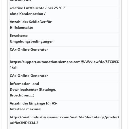
relative Luftfeuchte / bei 25 °C /
A -4
ohne Kondensation /
Anzahl der Schließer für
A 20 
Hilfskontakte
Erweiterte
A 2,
Umgebungsbedingungen
CAx-Online-Generator
A 20
Daue
https://support.automation.siemens.com/WW/view/de/5TC8932-
A -2
1/all
CAx-Online-Generator
A 15
Information- and
Downloadcenter (Kataloge,
kA 3,
Broschüren,…)
Anzahl der Eingänge für AS-
kA e
Interface maximal
1,5 
https://mall.industry.siemens.com/mall/de/de/Catalog/product?
kA 3
mlfb=3NE1334-2