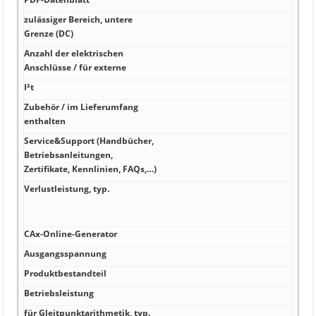
PDF-
zulässiger Bereich, untere
V 34
Grenze (DC)
Anzahl der elektrischen
W Ja
Anschlüsse / für externe
I²t
W 0 
Zubehör / im Lieferumfang
A 0 
enthalten
Service&Support (Handbücher,
A 4
Betriebsanleitungen,
http
Zertifikate, Kennlinien, FAQs,…)
Verlustleistung, typ.
A -20
20K)
...
CAx-Online-Generator
kA 8
Ausgangsspannung
kA E
Produktbestandteil
kA 2
Betriebsleistung
kA 
für Gleitpunktarithmetik, typ.
Hz 4