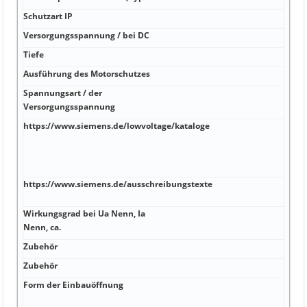
Schutzart IP
Hz 5
Versorgungsspannung / bei DC
V 22
Tiefe
A F 
Ausführung des Motorschutzes
A Ja
Spannungsart / der
A 7
Versorgungsspannung
https://www.siemens.de/lowvoltage/kataloge
A Ja
mitg
Mast
enth
https://www.siemens.de/ausschreibungstexte
A Ja
Num
Wirkungsgrad bei Ua Nenn, Ia
A op
Nenn, ca.
Zubehör
kA Ja
Zubehör
kA J
Form der Einbauöffnung
kA 1
erfo