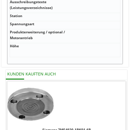
Ausschreibungstexte
kA m
(Leistungsverzeichnisse)
Station
kA m
Spannungsart
kA m
Produkterweiterung / optional /
kA 1
Motorantrieb
Höhe
mm
http
KUNDEN KAUFTEN AUCH
Siemens 7MF4920-1BK01-6B