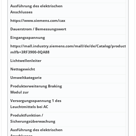
Ausführung des elektrischen
W W
Anschlusses
https://www.siemens.com/cax
W so
Dauerstrom / Bemessungswert
A A 
Eingangsspannung
A A 
https://mall.industry.siemens.com/mall/de/de/Catalog/product?
A A 
mlfb=3RF3900-0QA88
Lichtwellenleiter
kA
Nettogewicht
kA
Umweltkategorie
kA
Produkterweiterung Braking
kA
Modul zur
Versorgungsspannung 1 des
Hz 
Leuchtmittels bei AC
Produktfunktion /
Hz h
Sicherungsüberwachung
net 
Ausführung des elektrischen
V -20
Anschlusses