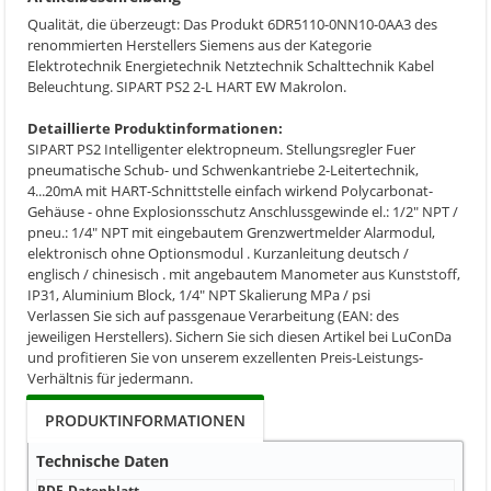
Qualität, die überzeugt: Das Produkt 6DR5110-0NN10-0AA3 des
renommierten Herstellers Siemens aus der Kategorie
Elektrotechnik Energietechnik Netztechnik Schalttechnik Kabel
Beleuchtung. SIPART PS2 2-L HART EW Makrolon.
Detaillierte Produktinformationen:
SIPART PS2 Intelligenter elektropneum. Stellungsregler Fuer
pneumatische Schub- und Schwenkantriebe 2-Leitertechnik,
4...20mA mit HART-Schnittstelle einfach wirkend Polycarbonat-
Gehäuse - ohne Explosionsschutz Anschlussgewinde el.: 1/2" NPT /
pneu.: 1/4" NPT mit eingebautem Grenzwertmelder Alarmodul,
elektronisch ohne Optionsmodul . Kurzanleitung deutsch /
englisch / chinesisch . mit angebautem Manometer aus Kunststoff,
IP31, Aluminium Block, 1/4" NPT Skalierung MPa / psi
Verlassen Sie sich auf passgenaue Verarbeitung (EAN: des
jeweiligen Herstellers). Sichern Sie sich diesen Artikel bei LuConDa
und profitieren Sie von unserem exzellenten Preis-Leistungs-
Verhältnis für jedermann.
PRODUKTINFORMATIONEN
Technische Daten
PDF-Datenblatt