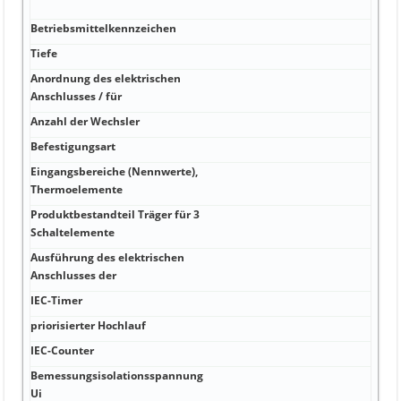
enth
Betriebsmittelkennzeichen
kA 8
Tiefe
kA J
Anordnung des elektrischen
kA J
Anschlusses / für
Anzahl der Wechsler
kA fr
Befestigungsart
mm J
Eingangsbereiche (Nennwerte),
mm 
Thermoelemente
Produktbestandteil Träger für 3
mm f
Schaltelemente
Ausführung des elektrischen
°C N
Anschlusses der
IEC-Timer
°C 0 
priorisierter Hochlauf
°C 4
IEC-Counter
°C 5
Bemessungsisolationsspannung
V V 
Ui