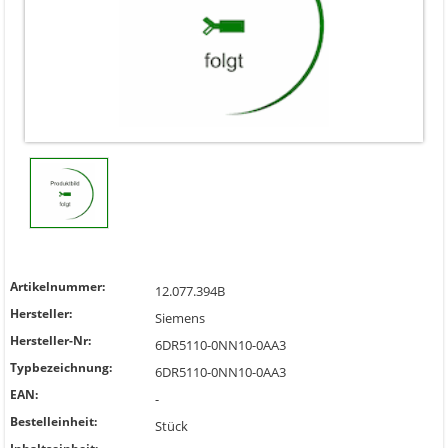
Artikelnummer:
12.077.394B
Hersteller:
Siemens
Hersteller-Nr:
6DR5110-0NN10-0AA3
Typbezeichnung:
6DR5110-0NN10-0AA3
EAN:
-
Bestelleinheit:
Stück