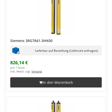
Siemens 3RG7841-3HK00
Lieferbar auf Bestellung (Lieferzeit anfragen).
826,14 €
pro 1 Stück
inkl. MwSt. zzgl.
Versand
In den Warenkorb