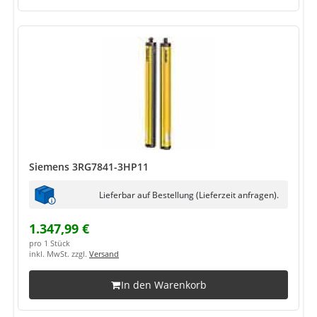
Siemens 3RG7841-3HP11
Lieferbar auf Bestellung (Lieferzeit anfragen).
1.347,99 €
pro 1 Stück
inkl. MwSt. zzgl.
Versand
In den Warenkorb