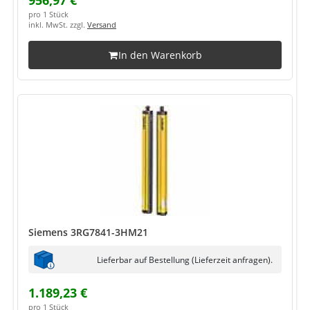
956,97 €
pro 1 Stück
inkl. MwSt. zzgl.
Versand
In den Warenkorb
Siemens 3RG7841-3HM21
Lieferbar auf Bestellung (Lieferzeit anfragen).
1.189,23 €
pro 1 Stück