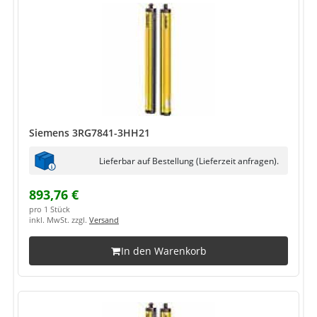
Siemens 3RG7841-3HH21
Lieferbar auf Bestellung (Lieferzeit anfragen).
893,76 €
pro 1 Stück
inkl. MwSt. zzgl.
Versand
In den Warenkorb