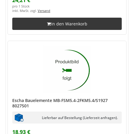
24,21 €
pro 1 Stück
inkl. MwSt. zzgl.
Versand
In den Warenkorb
Escha Bauelemente MB-FSM5.4-2FKM5.4/S1927
8027501
Lieferbar auf Bestellung (Lieferzeit anfragen).
18,93 €