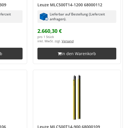
309
Leuze MLC500T14-1200 68000112
eferzeit
Lieferbar auf Bestellung (Lieferzeit
anfragen).
2.660,30 €
pro 1 Stück
inkl. MwSt. zzgl.
Versand
rb
In den Warenkorb
106
Leuze MLC500T14-900 68000109