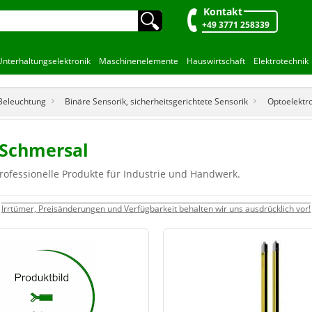
Kontakt
🔍︎
+49 3771 258339
Unterhaltungselektronik
Maschinenelemente
Hauswirtschaft
Elektrotechnik
 Beleuchtung
Binäre Sensorik, sicherheitsgerichtete Sensorik
Optoelektr
 Schmersal
rofessionelle Produkte für Industrie und Handwerk.
Irrtümer, Preisänderungen und Verfügbarkeit behalten wir uns ausdrücklich vor!