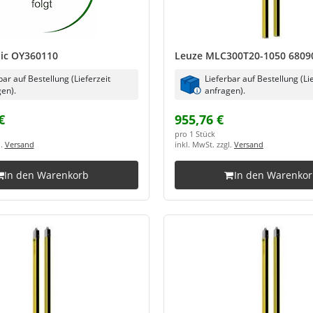
nic OY360110
Leuze MLC300T20-1050 6809
bar auf Bestellung (Lieferzeit
Lieferbar auf Bestellung (Li
en).
anfragen).
€
955,76 €
pro 1 Stück
l.
Versand
inkl. MwSt. zzgl.
Versand
In den Warenkorb
In den Warenko