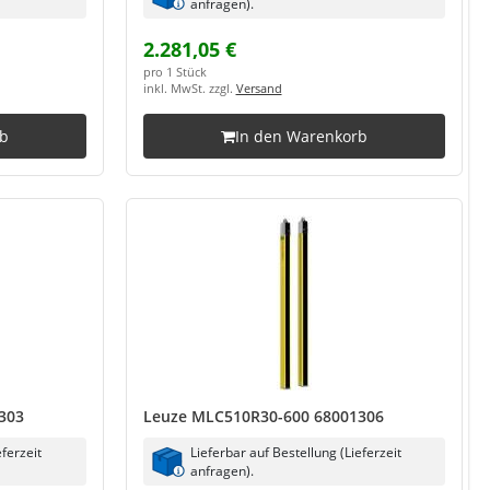
anfragen).
2.281,05 €
pro 1 Stück
inkl. MwSt. zzgl.
Versand
rb
In den Warenkorb
303
Leuze MLC510R30-600 68001306
eferzeit
Lieferbar auf Bestellung (Lieferzeit
anfragen).