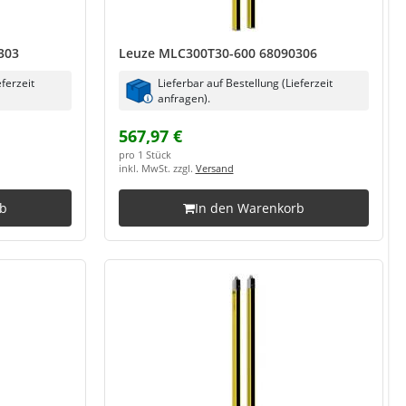
303
Leuze MLC300T30-600 68090306
eferzeit
Lieferbar auf Bestellung (Lieferzeit
anfragen).
567,97 €
pro 1 Stück
inkl. MwSt. zzgl.
Versand
rb
In den Warenkorb