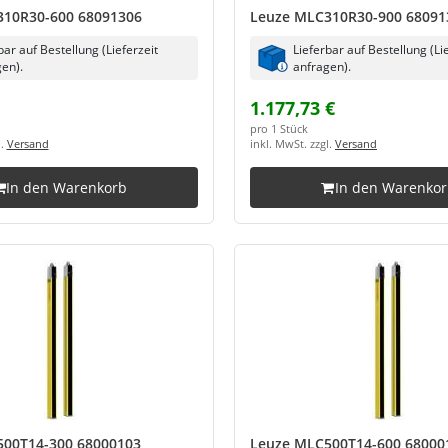
310R30-600 68091306
Leuze MLC310R30-900 68091
bar auf Bestellung (Lieferzeit
Lieferbar auf Bestellung (Li
en).
anfragen).
1.177,73 €
pro 1 Stück
l.
Versand
inkl. MwSt. zzgl.
Versand
In den Warenkorb
In den Warenko
00T14-300 68000103
Leuze MLC500T14-600 68000