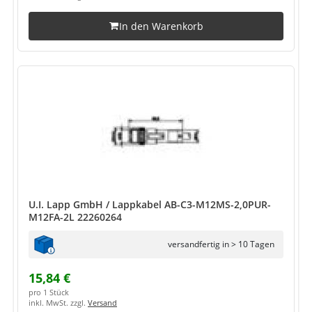
In den Warenkorb
U.I. Lapp GmbH / Lappkabel AB-C3-M12MS-2,0PUR-
M12FA-2L 22260264
versandfertig in > 10 Tagen
15,84 €
pro 1 Stück
inkl. MwSt. zzgl.
Versand