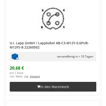
U.I. Lapp GmbH / Lappkabel AB-C3-M12Y-0,6PUR-
M12FS-B 22260502
versandfertig in > 10 Tagen
20,68 €
pro 1 Stück
inkl. MwSt. zzgl.
Versand
In den Warenkorb