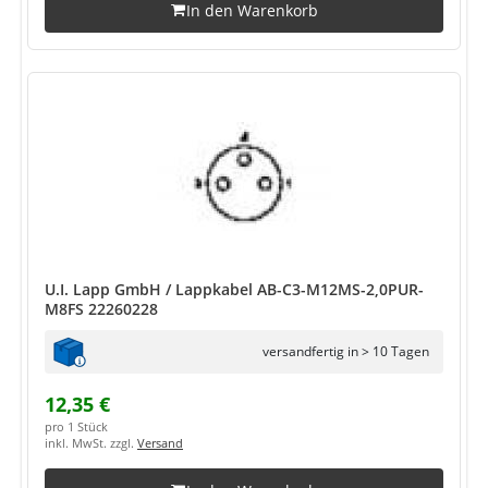
In den Warenkorb
U.I. Lapp GmbH / Lappkabel AB-C3-M12MS-2,0PUR-
M8FS 22260228
versandfertig in > 10 Tagen
12,35 €
pro 1 Stück
inkl. MwSt. zzgl.
Versand