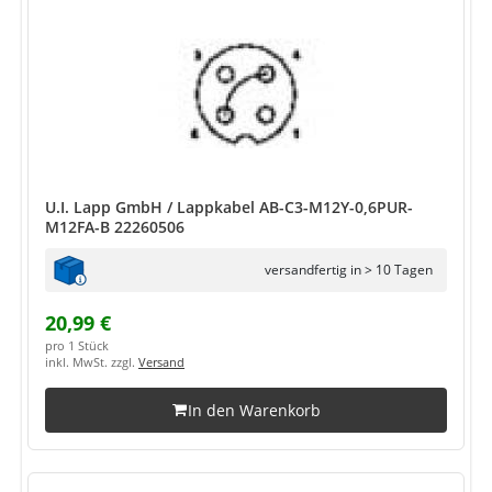
U.I. Lapp GmbH / Lappkabel AB-C3-M12Y-0,6PUR-
M12FA-B 22260506
versandfertig in > 10 Tagen
20,99 €
pro 1 Stück
inkl. MwSt. zzgl.
Versand
In den Warenkorb