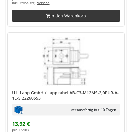
inkl. MwSt. zzgl.
Versand
In den Warenkorb
U.I. Lapp GmbH / Lappkabel AB-C3-M12MS-2,0PUR-A-
1L-S 22260553
versandfertig in > 10 Tagen
13,92 €
pro 1 Stück