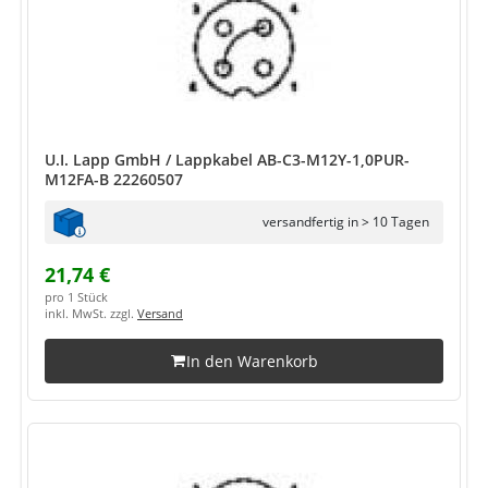
U.I. Lapp GmbH / Lappkabel AB-C3-M12Y-1,0PUR-
M12FA-B 22260507
versandfertig in > 10 Tagen
21,74 €
pro 1 Stück
inkl. MwSt. zzgl.
Versand
In den Warenkorb