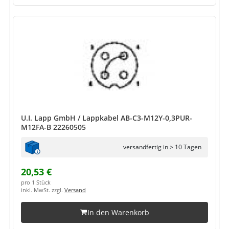
U.I. Lapp GmbH / Lappkabel AB-C3-M12Y-0,3PUR-
M12FA-B 22260505
versandfertig in > 10 Tagen
20,53 €
pro 1 Stück
inkl. MwSt. zzgl.
Versand
In den Warenkorb