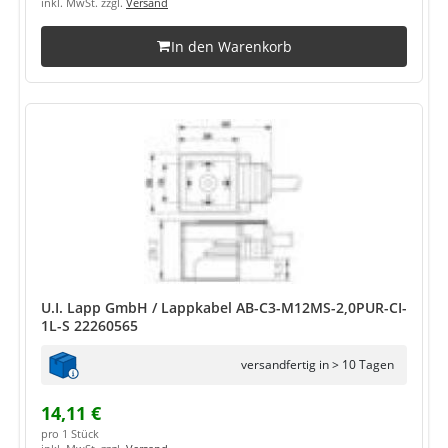
inkl. MwSt. zzgl.
Versand
In den Warenkorb
U.I. Lapp GmbH / Lappkabel AB-C3-M12MS-2,0PUR-CI-
1L-S 22260565
versandfertig in > 10 Tagen
14,11 €
pro 1 Stück