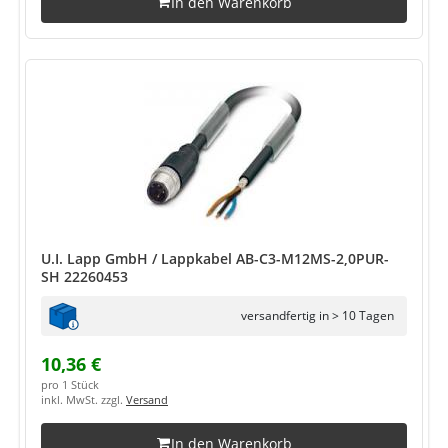
In den Warenkorb
U.I. Lapp GmbH / Lappkabel AB-C3-M12MS-2,0PUR-
SH 22260453
versandfertig in > 10 Tagen
10,36 €
pro 1 Stück
inkl. MwSt. zzgl.
Versand
In den Warenkorb