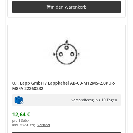
In den Warenkorb
U.I. Lapp GmbH / Lappkabel AB-C3-M12MS-2,0PUR-
M8FA 22260232
versandfertig in > 10 Tagen
12,64 €
pro 1 Stück
inkl. MwSt. zzgl.
Versand