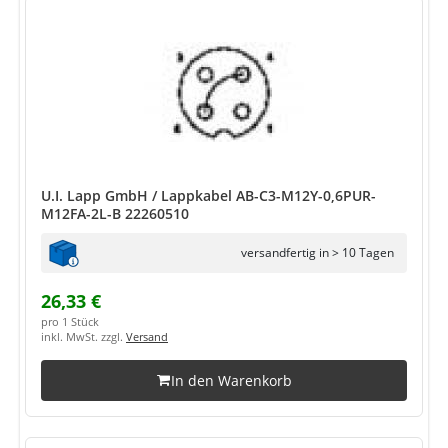
U.I. Lapp GmbH / Lappkabel AB-C3-M12Y-0,6PUR-
M12FA-2L-B 22260510
versandfertig in > 10 Tagen
26,33 €
pro 1 Stück
inkl. MwSt. zzgl.
Versand
In den Warenkorb