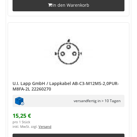
In den Warenkorb
U.I. Lapp GmbH / Lappkabel AB-C3-M12MS-2,0PUR-
M8FA-2L 22260270
versandfertig in > 10 Tagen
15,25 €
pro 1 Stück
inkl. MwSt. zzgl.
Versand