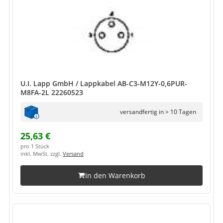
U.I. Lapp GmbH / Lappkabel AB-C3-M12Y-0,6PUR-
M8FA-2L 22260523
versandfertig in > 10 Tagen
25,63 €
pro 1 Stück
inkl. MwSt. zzgl.
Versand
In den Warenkorb