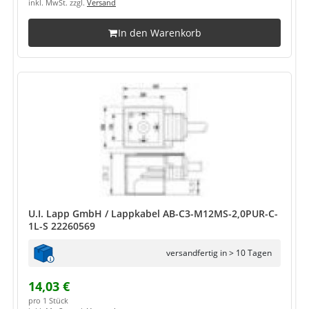
inkl. MwSt. zzgl.
Versand
In den Warenkorb
U.I. Lapp GmbH / Lappkabel AB-C3-M12MS-2,0PUR-C-
1L-S 22260569
versandfertig in > 10 Tagen
14,03 €
pro 1 Stück