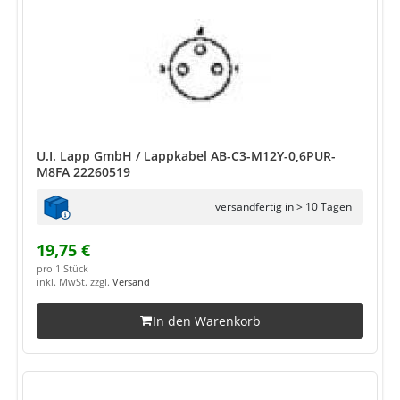
U.I. Lapp GmbH / Lappkabel AB-C3-M12Y-0,6PUR-
M8FA 22260519
versandfertig in > 10 Tagen
19,75 €
pro 1 Stück
inkl. MwSt. zzgl.
Versand
In den Warenkorb