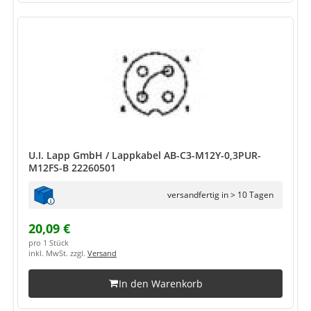
U.I. Lapp GmbH / Lappkabel AB-C3-M12Y-0,3PUR-
M12FS-B 22260501
versandfertig in > 10 Tagen
20,09 €
pro 1 Stück
inkl. MwSt. zzgl.
Versand
In den Warenkorb