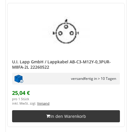
U.I. Lapp GmbH / Lappkabel AB-C3-M12Y-0,3PUR-
M8FA-2L 22260522
versandfertig in > 10 Tagen
25,04 €
pro 1 Stück
inkl. MwSt. zzgl.
Versand
In den Warenkorb