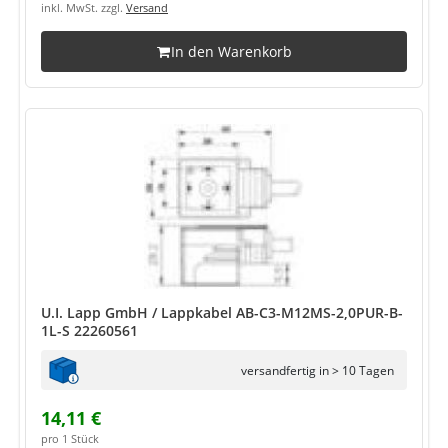
inkl. MwSt. zzgl.
Versand
In den Warenkorb
U.I. Lapp GmbH / Lappkabel AB-C3-M12MS-2,0PUR-B-
1L-S 22260561
versandfertig in > 10 Tagen
14,11 €
pro 1 Stück