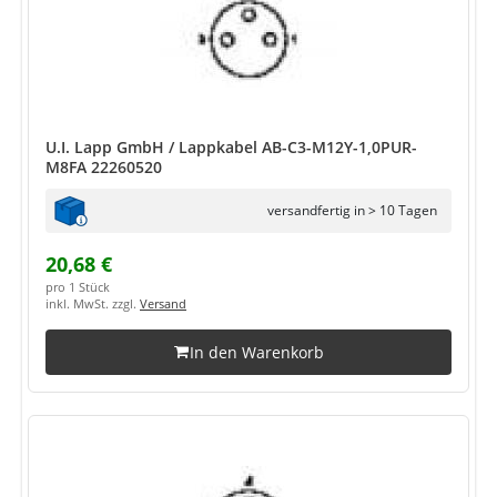
U.I. Lapp GmbH / Lappkabel AB-C3-M12Y-1,0PUR-
M8FA 22260520
versandfertig in > 10 Tagen
20,68 €
pro 1 Stück
inkl. MwSt. zzgl.
Versand
In den Warenkorb