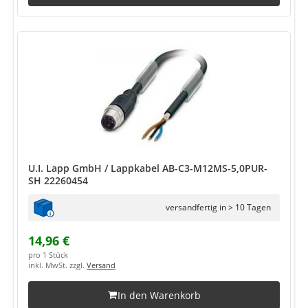
U.I. Lapp GmbH / Lappkabel AB-C3-M12MS-5,0PUR-
SH 22260454
versandfertig in > 10 Tagen
14,96 €
pro 1 Stück
inkl. MwSt. zzgl.
Versand
In den Warenkorb