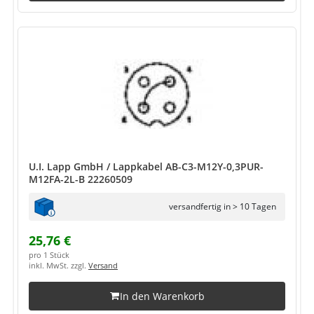
U.I. Lapp GmbH / Lappkabel AB-C3-M12Y-0,3PUR-
M12FA-2L-B 22260509
versandfertig in > 10 Tagen
25,76 €
pro 1 Stück
inkl. MwSt. zzgl.
Versand
In den Warenkorb