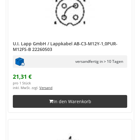
U.I. Lapp GmbH / Lappkabel AB-C3-M12Y-1,0PUR-
M12FS-B 22260503
versandfertig in > 10 Tagen
21,31 €
pro 1 Stück
inkl. MwSt. zzgl.
Versand
In den Warenkorb