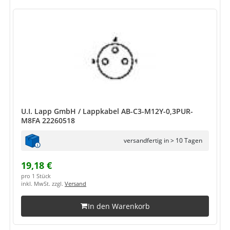
U.I. Lapp GmbH / Lappkabel AB-C3-M12Y-0,3PUR-
M8FA 22260518
versandfertig in > 10 Tagen
19,18 €
pro 1 Stück
inkl. MwSt. zzgl.
Versand
In den Warenkorb