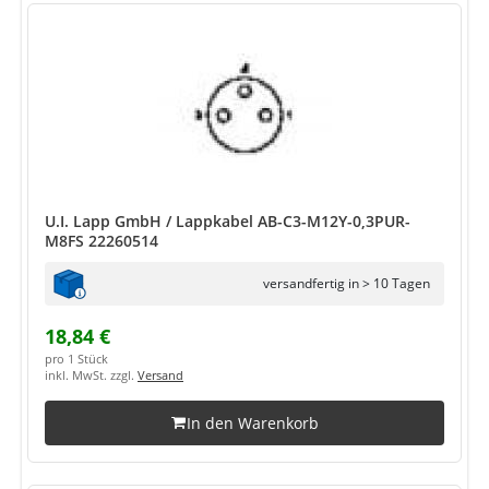
U.I. Lapp GmbH / Lappkabel AB-C3-M12Y-0,3PUR-
M8FS 22260514
versandfertig in > 10 Tagen
18,84 €
pro 1 Stück
inkl. MwSt. zzgl.
Versand
In den Warenkorb