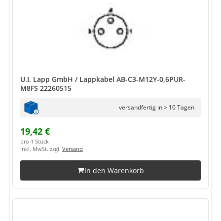
U.I. Lapp GmbH / Lappkabel AB-C3-M12Y-0,6PUR-
M8FS 22260515
versandfertig in > 10 Tagen
19,42 €
pro 1 Stück
inkl. MwSt. zzgl.
Versand
In den Warenkorb