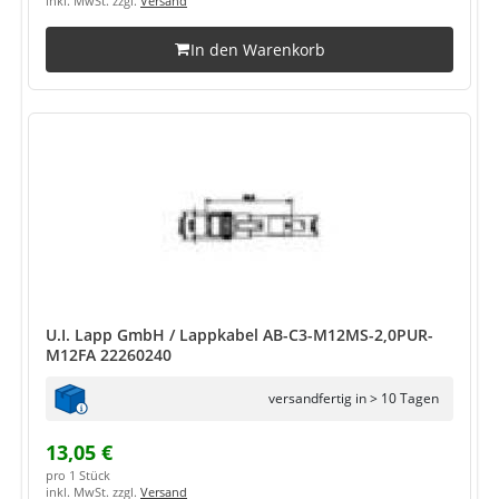
inkl. MwSt. zzgl.
Versand
In den Warenkorb
U.I. Lapp GmbH / Lappkabel AB-C3-M12MS-2,0PUR-
M12FA 22260240
versandfertig in > 10 Tagen
13,05 €
pro 1 Stück
inkl. MwSt. zzgl.
Versand