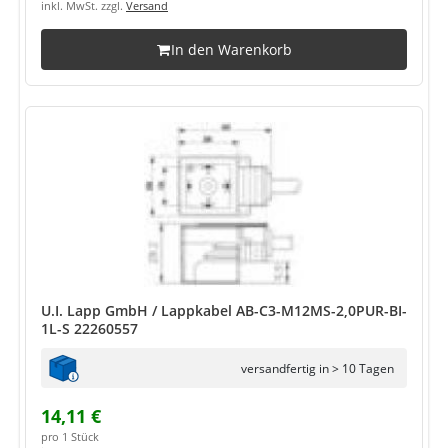
inkl. MwSt. zzgl.
Versand
In den Warenkorb
U.I. Lapp GmbH / Lappkabel AB-C3-M12MS-2,0PUR-BI-
1L-S 22260557
versandfertig in > 10 Tagen
14,11 €
pro 1 Stück