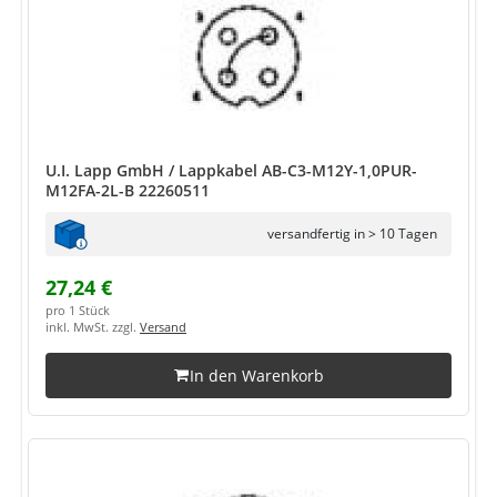
U.I. Lapp GmbH / Lappkabel AB-C3-M12Y-1,0PUR-
M12FA-2L-B 22260511
versandfertig in > 10 Tagen
27,24 €
pro 1 Stück
inkl. MwSt. zzgl.
Versand
In den Warenkorb