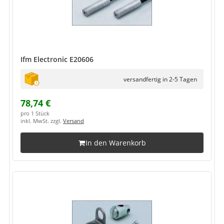
Ifm Electronic E20606
versandfertig in 2-5 Tagen
78,74 €
pro 1 Stück
inkl. MwSt. zzgl.
Versand
In den Warenkorb