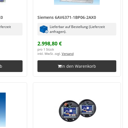
X0
Siemens 6AV6371-1BP06-2AX0
eferzeit
Lieferbar auf Bestellung (Lieferzeit
anfragen).
2.998,80 €
pro 1 Stück
inkl. MwSt. zzgl.
Versand
rb
In den Warenkorb