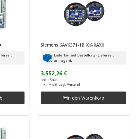
0
Siemens 6AV6371-1BK06-0AX0
eferzeit
Lieferbar auf Bestellung (Lieferzeit
anfragen).
3.552,26 €
pro 1 Stück
inkl. MwSt. zzgl.
Versand
rb
In den Warenkorb