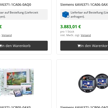
AV6371-1CA06-0AQ0
Siemens 6AV6371-1CA06-0AX
bar auf Bestellung (Lieferzeit
Lieferbar auf Bestellung (Li
en).
anfragen).
€
3.883,01 €
pro 1 Stück
l.
Versand
inkl. MwSt. zzgl.
Versand
In den Warenkorb
In den Warenko
AV6371-1CB05-0AX0
Siemens 6AV6371-1CB06-0A