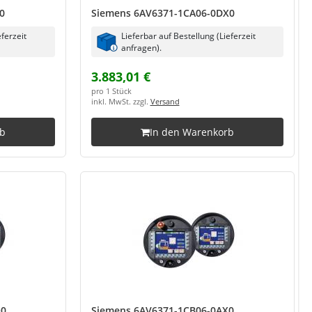
0
Siemens 6AV6371-1CA06-0DX0
eferzeit
Lieferbar auf Bestellung (Lieferzeit
anfragen).
3.883,01 €
pro 1 Stück
inkl. MwSt. zzgl.
Versand
rb
In den Warenkorb
Q0
Siemens 6AV6371-1CB06-0AX0