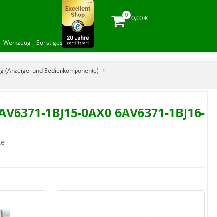
0,00 €
Werkzeug
Sonstiges
ung (Anzeige- und Bedienkomponente)
AV6371-1BJ15-0AX0 6AV6371-1BJ16-
te