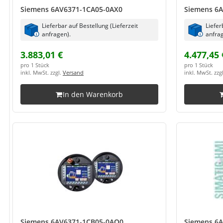
Siemens 6AV6371-1CA05-0AX0
Siemens 6
Lieferbar auf Bestellung (Lieferzeit
Liefer
anfragen).
anfrag
3.883,01 €
4.477,45 
pro 1 Stück
pro 1 Stück
inkl. MwSt. zzgl.
Versand
inkl. MwSt. zzg
In den Warenkorb
Siemens 6AV6371-1CB05-0AQ0
Siemens 6