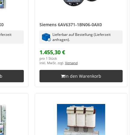
X0
Siemens 6AV6371-1BN06-0AX0
eferzeit
Lieferbar auf Bestellung (Lieferzeit
anfragen).
1.455,30 €
pro 1 Stück
inkl. MwSt. zzgl.
Versand
rb
In den Warenkorb