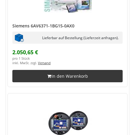
Siemens 6AV6371-1BG15-0AX0
Lieferbar auf Bestellung (Lieferzeit anfragen).
2.050,65 €
pro 1 Stück
inkl. MwSt. zzgl.
Versand
In den Warenkorb