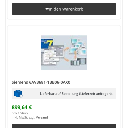
In den Warenkorb
Siemens 6AV3681-1BB06-0AX0
Lieferbar auf Bestellung (Lieferzeit anfragen).
899,64 €
pro 1 Stück
inkl. MwSt. zzgl.
Versand