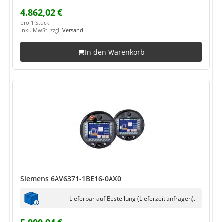
4.862,02 €
pro 1 Stück
inkl. MwSt. zzgl.
Versand
In den Warenkorb
Siemens 6AV6371-1BE16-0AX0
Lieferbar auf Bestellung (Lieferzeit anfragen).