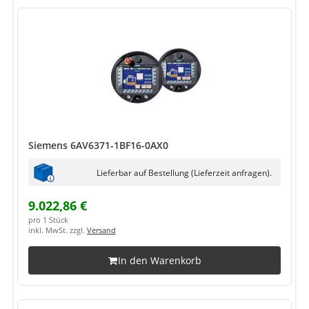
Siemens 6AV6371-1BF16-0AX0
Lieferbar auf Bestellung (Lieferzeit anfragen).
9.022,86 €
pro 1 Stück
inkl. MwSt. zzgl.
Versand
In den Warenkorb