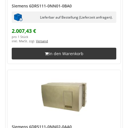
Siemens 6DR5111-0NN01-0BA0
Lieferbar auf Bestellung (Lieferzeit anfragen).
2.007,43 €
pro 1 Stück
inkl. MwSt. zzgl.
Versand
In den Warenkorb
Siemens 6DR5111-0NN02-0AA0