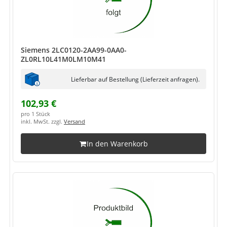
Siemens 2LC0120-2AA99-0AA0-
ZL0RL10L41M0LM10M41
Lieferbar auf Bestellung (Lieferzeit anfragen).
102,93 €
pro 1 Stück
inkl. MwSt. zzgl.
Versand
In den Warenkorb