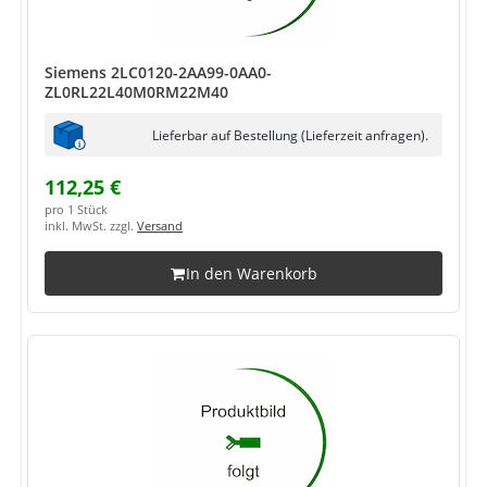
Siemens 2LC0120-2AA99-0AA0-
ZL0RL22L40M0RM22M40
Lieferbar auf Bestellung (Lieferzeit anfragen).
112,25 €
pro 1 Stück
inkl. MwSt. zzgl.
Versand
In den Warenkorb