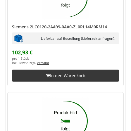
Siemens 2LC0120-2AA99-0AA0-ZL0RL14M0RM14
Lieferbar auf Bestellung (Lieferzeit anfragen).
102,93 €
pro 1 Stück
inkl. MwSt. zzgl.
Versand
In den Warenkorb