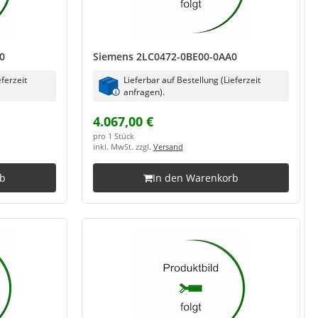
0
Siemens 2LC0472-0BE00-0AA0
eferzeit
Lieferbar auf Bestellung (Lieferzeit
anfragen).
4.067,00 €
pro 1 Stück
inkl. MwSt. zzgl.
Versand
rb
In den Warenkorb