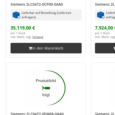
Siemens 2LC0472-0CP00-0AA0
Siemens 2L
Lieferbar auf Bestellung (Lieferzeit
Liefer
anfragen).
anfrag
35.119,00 €
7.924,00 
pro 1 Stück
pro 1 Stück
inkl. MwSt. zzgl.
Versand
inkl. MwSt. zzg
In den Warenkorb
Siemens 2LC0472-0EW00-0AA0
Siemens 2L