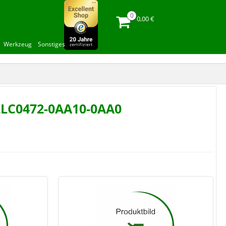
0,00 €
Werkzeug
Sonstiges
 2LC0472-0AA10-0AA0