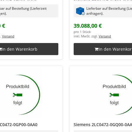
bar auf Bestellung (Lieferzeit
Lieferbar auf Bestellung (Li
en).
anfragen).
 €
39.088,00 €
pro 1 Stück
l.
Versand
inkl. MwSt. zzgl.
Versand
In den Warenkorb
In den Warenko
LC0472-0GP00-0AA0
Siemens 2LC0472-0GQ00-0A