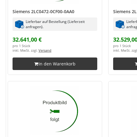
Siemens 2LC0472-0CF00-0AA0
Siemens 2
Lieferbar auf Bestellung (Lieferzeit
Liefer
anfragen).
anfrag
32.641,00 €
32.529,00
pro 1 Stück
pro 1 Stück
inkl. MwSt. zzgl.
Versand
inkl. MwSt. zzg
In den Warenkorb