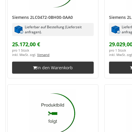
Siemens 2LC0472-0BH00-0AA0
Siemens 2L
Lieferbar auf Bestellung (Lieferzeit
Liefer
anfragen).
anfrag
25.172,00 €
29.029,00
pro 1 Stück
pro 1 Stück
inkl. MwSt. zzgl.
Versand
inkl. MwSt. zzg
In den Warenkorb