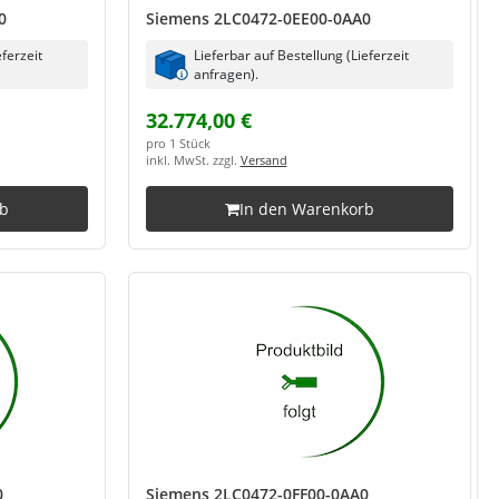
0
Siemens 2LC0472-0EE00-0AA0
eferzeit
Lieferbar auf Bestellung (Lieferzeit
anfragen).
32.774,00 €
pro 1 Stück
inkl. MwSt. zzgl.
Versand
rb
In den Warenkorb
0
Siemens 2LC0472-0FF00-0AA0