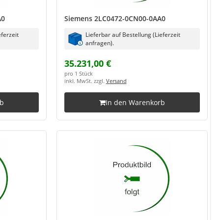
A0
Siemens 2LC0472-0CN00-0AA0
eferzeit
Lieferbar auf Bestellung (Lieferzeit
anfragen).
35.231,00 €
pro 1 Stück
inkl. MwSt. zzgl.
Versand
rb
In den Warenkorb