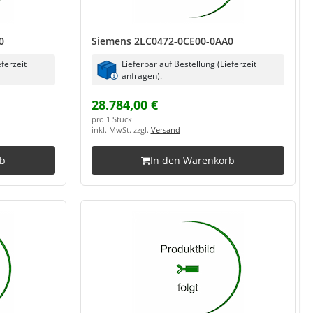
0
Siemens 2LC0472-0CE00-0AA0
eferzeit
Lieferbar auf Bestellung (Lieferzeit
anfragen).
28.784,00 €
pro 1 Stück
inkl. MwSt. zzgl.
Versand
rb
In den Warenkorb