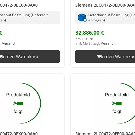
C0472-0EC00-0AA0
Siemens 2LC0472-0ED00-0AA
bar auf Bestellung (Lieferzeit
Lieferbar auf Bestellung (Li
en).
anfragen).
€
32.886,00 €
pro 1 Stück
l.
Versand
inkl. MwSt. zzgl.
Versand
In den Warenkorb
In den Warenko
C0472-0EX00-0AA0
Siemens 2LC0472-0FE00-0AA