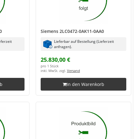
0
Siemens 2LC0472-0AK11-0AA0
eferzeit
Lieferbar auf Bestellung (Lieferzeit
anfragen).
25.830,00 €
pro 1 Stück
inkl. MwSt. zzgl.
Versand
rb
In den Warenkorb