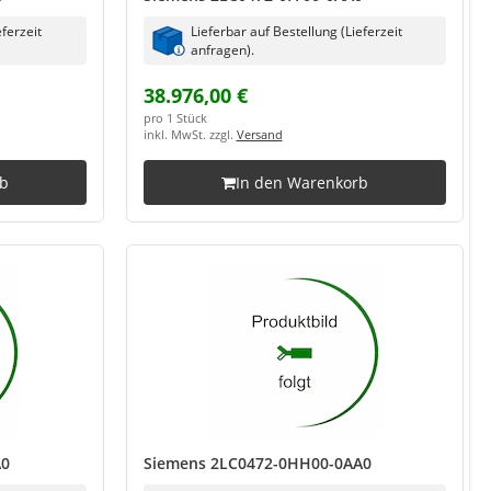
eferzeit
Lieferbar auf Bestellung (Lieferzeit
anfragen).
38.976,00 €
pro 1 Stück
inkl. MwSt. zzgl.
Versand
rb
In den Warenkorb
A0
Siemens 2LC0472-0HH00-0AA0