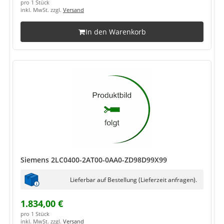
pro 1 Stück
inkl. MwSt. zzgl.
Versand
In den Warenkorb
Siemens 2LC0400-2AT00-0AA0-ZD98D99X99
Lieferbar auf Bestellung (Lieferzeit anfragen).
1.834,00 €
pro 1 Stück
inkl. MwSt. zzgl.
Versand