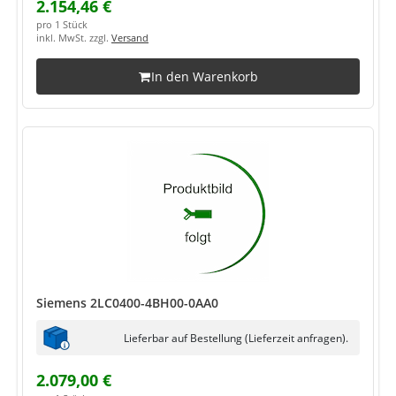
2.154,46 €
pro 1 Stück
inkl. MwSt. zzgl.
Versand
In den Warenkorb
Siemens 2LC0400-4BH00-0AA0
Lieferbar auf Bestellung (Lieferzeit anfragen).
2.079,00 €