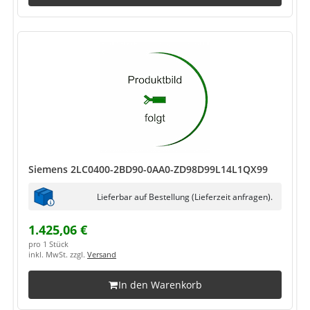
Siemens 2LC0400-2BD90-0AA0-ZD98D99L14L1QX99
Lieferbar auf Bestellung (Lieferzeit anfragen).
1.425,06 €
pro 1 Stück
inkl. MwSt. zzgl.
Versand
In den Warenkorb