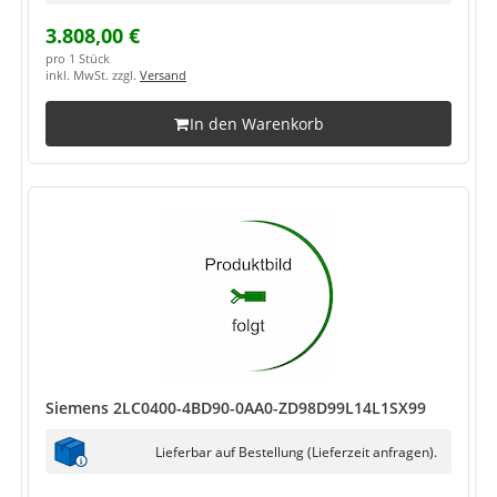
3.808,00 €
pro 1 Stück
inkl. MwSt. zzgl.
Versand
In den Warenkorb
Siemens 2LC0400-4BD90-0AA0-ZD98D99L14L1SX99
Lieferbar auf Bestellung (Lieferzeit anfragen).