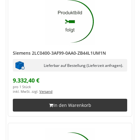
Siemens 2LC0400-3AF99-0AA0-ZB44L1UM1N
Lieferbar auf Bestellung (Lieferzeit anfragen).
9.332,40 €
pro 1 Stück
inkl. MwSt. zzgl.
Versand
In den Warenkorb