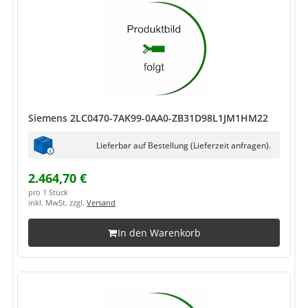
Siemens 2LC0470-7AK99-0AA0-ZB31D98L1JM1HM22
Lieferbar auf Bestellung (Lieferzeit anfragen).
2.464,70 €
pro 1 Stück
inkl. MwSt. zzgl.
Versand
In den Warenkorb