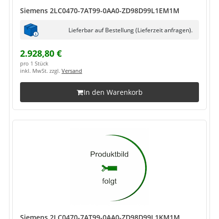
Siemens 2LC0470-7AT99-0AA0-ZD98D99L1EM1M
Lieferbar auf Bestellung (Lieferzeit anfragen).
2.928,80 €
pro 1 Stück
inkl. MwSt. zzgl.
Versand
In den Warenkorb
Siemens 2LC0470-7AT99-0AA0-ZD98D99L1KM1M