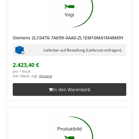
Siemens 2LC0470-7AK99-0AA0-ZL1EM10M41M48M9Y
Lieferbar auf Bestellung (Lieferzeit anfragen).
2.423,40 €
pro 1 Stück
inkl. MwSt. zzgl.
Versand
In den Warenkorb