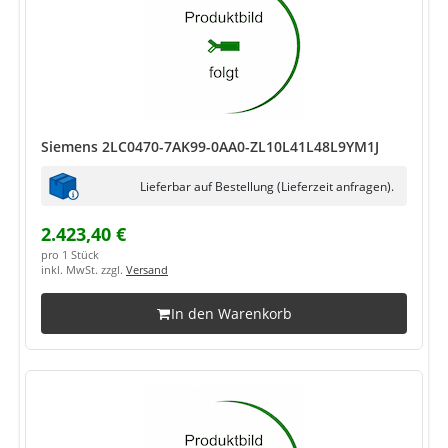
Siemens 2LC0470-7AK99-0AA0-ZL10L41L48L9YM1J
Lieferbar auf Bestellung (Lieferzeit anfragen).
2.423,40 €
pro 1 Stück
inkl. MwSt. zzgl.
Versand
In den Warenkorb