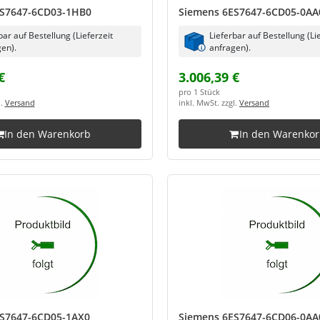
ES7647-6CD03-1HB0
Siemens 6ES7647-6CD05-0AA
bar auf Bestellung (Lieferzeit
Lieferbar auf Bestellung (Li
en).
anfragen).
€
3.006,39 €
pro 1 Stück
l.
Versand
inkl. MwSt. zzgl.
Versand
In den Warenkorb
In den Warenko
S7647-6CD05-1AX0
Siemens 6ES7647-6CD06-0AA