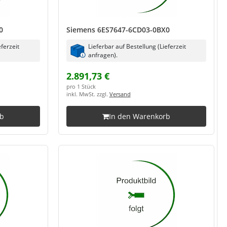
0
Siemens 6ES7647-6CD03-0BX0
eferzeit
Lieferbar auf Bestellung (Lieferzeit
anfragen).
2.891,73 €
pro 1 Stück
inkl. MwSt. zzgl.
Versand
rb
In den Warenkorb