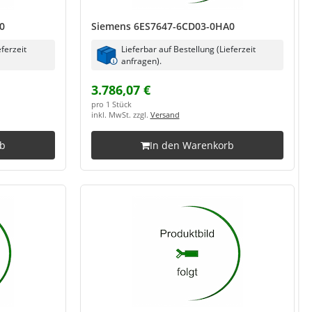
0
Siemens 6ES7647-6CD03-0HA0
eferzeit
Lieferbar auf Bestellung (Lieferzeit
anfragen).
3.786,07 €
pro 1 Stück
inkl. MwSt. zzgl.
Versand
rb
In den Warenkorb