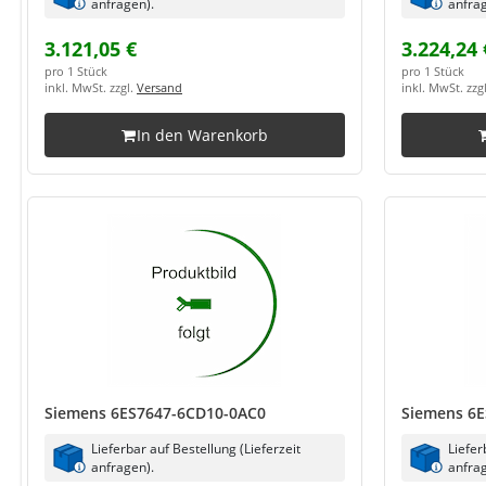
anfragen).
anfrag
3.121,05 €
3.224,24 
pro 1 Stück
pro 1 Stück
inkl. MwSt. zzgl.
Versand
inkl. MwSt. zzg
In den Warenkorb
Siemens 6ES7647-6CD10-0AC0
Siemens 6E
Lieferbar auf Bestellung (Lieferzeit
Liefer
anfragen).
anfrag