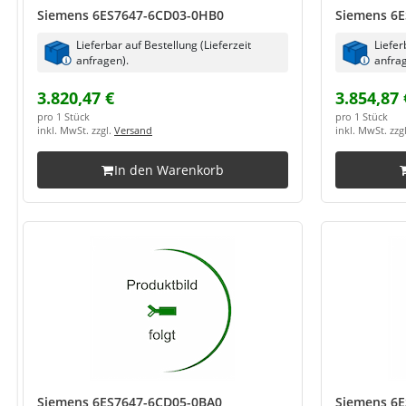
Siemens 6ES7647-6CD03-0HB0
Siemens 6
Lieferbar auf Bestellung (Lieferzeit
Liefer
anfragen).
anfrag
3.820,47 €
3.854,87 
pro 1 Stück
pro 1 Stück
inkl. MwSt. zzgl.
Versand
inkl. MwSt. zzg
In den Warenkorb
Siemens 6ES7647-6CD05-0BA0
Siemens 6E