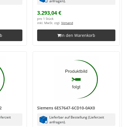
anfragen).
3.293,04 €
pro 1 Stück
inkl. MwSt. zzgl.
Versand
rb
In den Warenkorb
2
Siemens 6ES7647-6CD10-0AX0
eferzeit
Lieferbar auf Bestellung (Lieferzeit
anfragen).