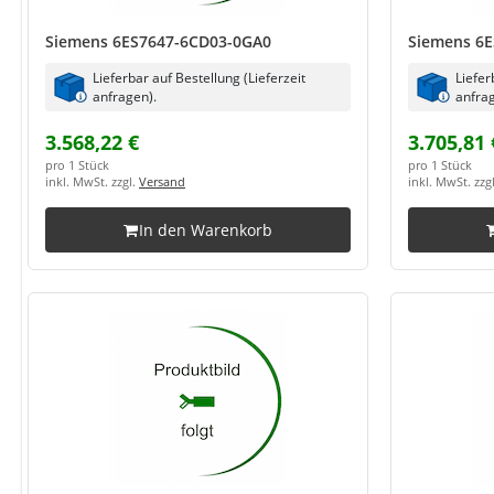
Siemens 6ES7647-6CD03-0GA0
Siemens 6
Lieferbar auf Bestellung (Lieferzeit
Liefer
anfragen).
anfrag
3.568,22 €
3.705,81 
pro 1 Stück
pro 1 Stück
inkl. MwSt. zzgl.
Versand
inkl. MwSt. zzg
In den Warenkorb