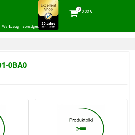
0,00 €
Werkzeug
Sonstiges
01-0BA0