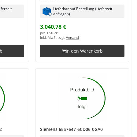
eferzeit
Lieferbar auf Bestellung (Lieferzeit
anfragen).
3.040,78 €
pro 1 Stück
inkl. MwSt. zzgl.
Versand
rb
In den Warenkorb
2
Siemens 6ES7647-6CD06-0GA0