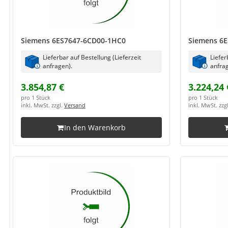
Siemens 6ES7647-6CD00-1HC0
Siemens 6E
Lieferbar auf Bestellung (Lieferzeit
Liefer
anfragen).
anfrag
3.854,87 €
3.224,24 
pro 1 Stück
pro 1 Stück
inkl. MwSt. zzgl.
Versand
inkl. MwSt. zzg
In den Warenkorb