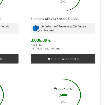
0
Siemens 6ES7647-6CD03-0AA0
eferzeit
Lieferbar auf Bestellung (Lieferzeit
anfragen).
3.006,39 €
pro 1 Stück
inkl. MwSt. zzgl.
Versand
rb
In den Warenkorb