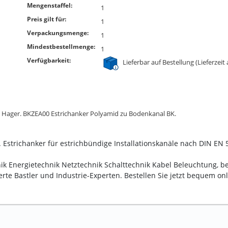
Mengenstaffel:
1
Preis gilt für:
1
Verpackungsmenge:
1
Mindestbestellmenge:
1
Verfügbarkeit:
Lieferbar auf Bestellung (Lieferzeit
on Hager. BKZEA00 Estrichanker Polyamid zu Bodenkanal BK.
Estrichanker für estrichbündige Installationskanäle nach DIN EN
hnik Energietechnik Netztechnik Schalttechnik Kabel Beleuchtung, 
erte Bastler und Industrie-Experten. Bestellen Sie jetzt bequem on