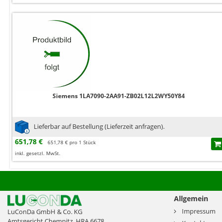
Siemens 1LA7090-2AA91-ZB02L12L2WY50Y84
Lieferbar auf Bestellung (Lieferzeit anfragen).
651,78 €
651,78 € pro 1 Stück
inkl. gesetzl. MwSt.
Allgemein
Impressum
LuConDa GmbH & Co. KG
Amtsgericht Chemnitz, HRA 6678