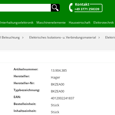
Kontakt
🔍︎
+49 3771 258339
Unterhaltungselektronik
Maschinenelemente
Hauswirtschaft
Elektrotechnik
el Beleuchtung
Elektrisches Isolations- u. Verbindungsmaterial
Elektr
Artikelnummer:
13.904.385
Hersteller:
Hager
Hersteller-Nr:
BKZEA00
Typbezeichnung:
BKZEA00
EAN:
4012002241837
Bestelleinheit:
Stück
Inhaltseinheit:
Stück