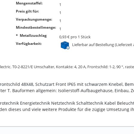
Mengenstaffel:
1
Preis gilt für:
1
Verpackungsmenge:
1
Mindestbestellmenge:
1
* Metallzuschlag
0,93 € pro 1 Stück
Verfügbarkeit:
Lieferbar auf Bestellung (Lieferzeit
tric. T0-2-8221/E Umschalter, Kontakte: 4, 20 A, Frontschild: 1-2, 90 °, raste
Frontschild 48X48, Schutzart Front IP65 mit schwarzem Knebel, 
r T. Bauformen allgemein: Isolierstoff-Aufbaugehäuse, Einbau, Ze
trotechnik Energietechnik Netztechnik Schalttechnik Kabel Beleuch
en dieses und viele weitere Produkte für die zügige Umsetzung ihr