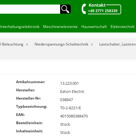
Kontakt
🔍︎
+49 3771 258339
Unterhaltungselektronik
Maschinenelemente
Hauswirtschaft
Elektrotechnik
el Beleuchtung
Niederspannungs-Schalttechnik
Lastschalter, Lasttre
Artikelnummer:
13.223.001
Hersteller:
Eaton Electric
Hersteller-Nr:
038847
Typbezeichnung:
T0-2-8221/E
EAN:
4015080388470
Bestelleinheit:
Stück
Inhaltseinheit:
Stück