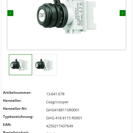
‹
›
Artikelnummer:
13.641.678
Hersteller:
Ceag/cooper
Hersteller-Nr:
GHG4188115R0001
Typbezeichnung:
GHG 418 8115 R0001
EAN:
4250217437649
Bestelleinheit: