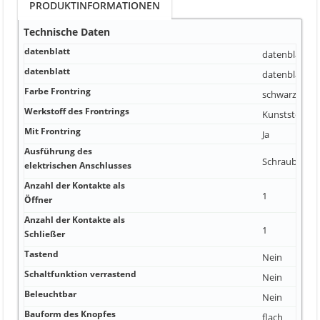
PRODUKTINFORMATIONEN
Technische Daten
datenblatt
datenblatt
PD
datenblatt
datenblatt
PD
Farbe Frontring
schwarz
Werkstoff des Frontrings
Kunststoff
Mit Frontring
Ja
Ausführung des
Schraubansch
elektrischen Anschlusses
Anzahl der Kontakte als
1
Öffner
Anzahl der Kontakte als
1
Schließer
Tastend
Nein
Schaltfunktion verrastend
Nein
Beleuchtbar
Nein
Bauform des Knopfes
flach