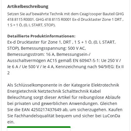
Artikelbeschreibung
Setzen Sie auf bewährte Technik mit dem Ceag/cooper Bauteil GHG
418 8115 R0001. GHG 418 8115 R0001 Ex-d Drucktaster Zone 1 DRT ,
1 S + 1 Ö, (0, I, START, STOP).
Detaillierte Produktinformationen:
Ex-d Drucktaster für Zone 1, DRT , 1 S + 1 Ö, (0, I, START,
STOP), Bemessungsspannung: 500 V AC,
Bemessungsstrom: 16 A, Bemessungsein-/
Ausschaltvermögen AC15 gemäß EN 60947-5-1: Ue 250 V /
Ie 6 A / Ue 500 V / Ie 4 A, Kennzeichnung nach 94/9/EG: Ex II
2
Als Schlüsselkomponente in der Kategorie Elektrotechnik
Energietechnik Netztechnik Schalttechnik Kabel
Beleuchtung sorgt dieser Artikel für reibungslose Abläufe
bei privaten und gewerblichen Anwendungen. Gleichen
Sie die EAN 4250217437649 ab, um sicherzugehen. Kaufen
Sie Fachhandelsqualität bequem und sicher bei LuConDa
ein.