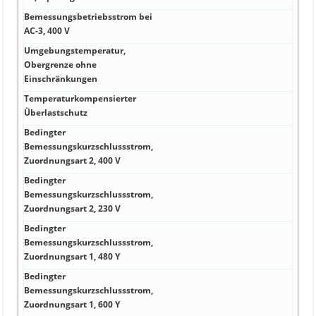
Bemessungsbetriebsstrom bei
12 
AC-3, 400 V
Umgebungstemperatur,
Obergrenze ohne
60 
Einschränkungen
Temperaturkompensierter
Ja
Überlastschutz
Bedingter
Bemessungskurzschlussstrom,
50.
Zuordnungsart 2, 400 V
Bedingter
Bemessungskurzschlussstrom,
50.
Zuordnungsart 2, 230 V
Bedingter
Bemessungskurzschlussstrom,
0 A
Zuordnungsart 1, 480 Y
Bedingter
Bemessungskurzschlussstrom,
0 A
Zuordnungsart 1, 600 Y