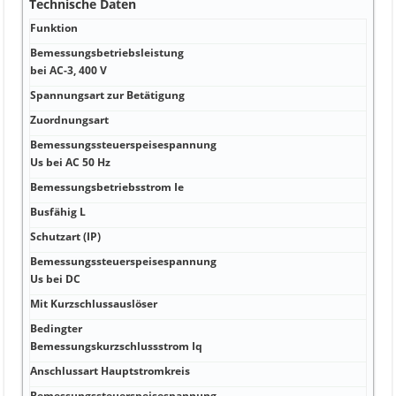
Technische Daten
Funktion
Dir
Bemessungsbetriebsleistung
5,5 
bei AC-3, 400 V
Spannungsart zur Betätigung
DC
Zuordnungsart
1,2
Bemessungssteuerspeisespannung
0 Vo
Us bei AC 50 Hz
Bemessungsbetriebsstrom Ie
11,
Busfähig L
Ja
Schutzart (IP)
IP0
Bemessungssteuerspeisespannung
24 
Us bei DC
Mit Kurzschlussauslöser
Ja
Bedingter
100
Bemessungskurzschlussstrom Iq
Anschlussart Hauptstromkreis
Sch
Bemessungssteuerspeisespannung