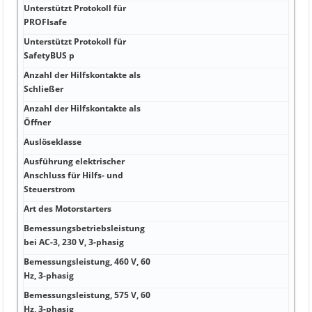
Unterstützt Protokoll für
Nei
PROFIsafe
Unterstützt Protokoll für
Nei
SafetyBUS p
Anzahl der Hilfskontakte als
1
Schließer
Anzahl der Hilfskontakte als
0
Öffner
Auslöseklasse
CLA
Ausführung elektrischer
Anschluss für Hilfs- und
Sch
Steuerstrom
Art des Motorstarters
Dir
Bemessungsbetriebsleistung
3 K
bei AC-3, 230 V, 3-phasig
Bemessungsleistung, 460 V, 60
0 K
Hz, 3-phasig
Bemessungsleistung, 575 V, 60
0 K
Hz, 3-phasig