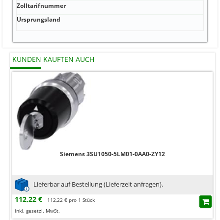
Zolltarifnummer
853
Ursprungsland
Deu
KUNDEN KAUFTEN AUCH
Siemens 3SU1050-5LM01-0AA0-ZY12
Lieferbar auf Bestellung (Lieferzeit anfragen).
112,22 €
112,22 € pro 1 Stück
inkl. gesetzl. MwSt.