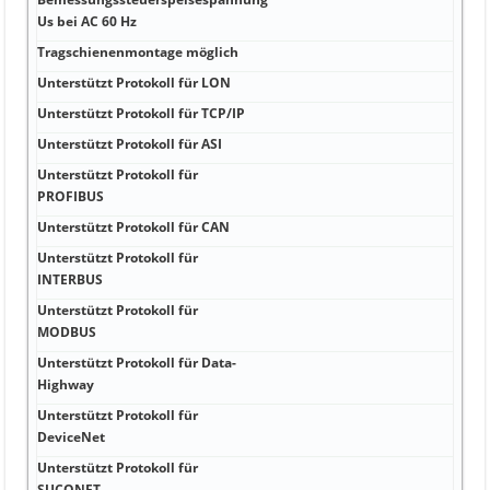
0 Vo
Us bei AC 60 Hz
Tragschienenmontage möglich
Ja
Unterstützt Protokoll für LON
Nei
Unterstützt Protokoll für TCP/IP
Nei
Unterstützt Protokoll für ASI
Nei
Unterstützt Protokoll für
Nei
PROFIBUS
Unterstützt Protokoll für CAN
Nei
Unterstützt Protokoll für
Nei
INTERBUS
Unterstützt Protokoll für
Nei
MODBUS
Unterstützt Protokoll für Data-
Nei
Highway
Unterstützt Protokoll für
Nei
DeviceNet
Unterstützt Protokoll für
Nei
SUCONET