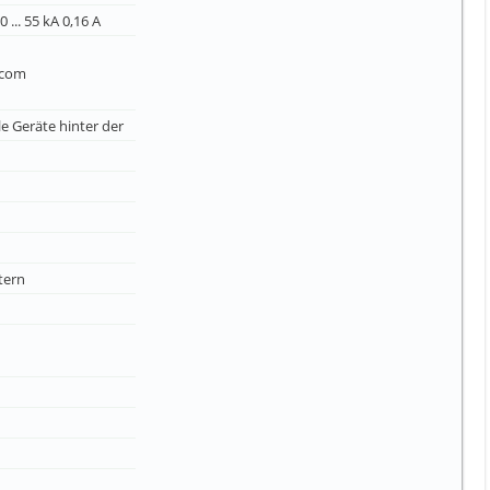
 ... 55 kA 0,16 A
.com
le Geräte hinter der
tern