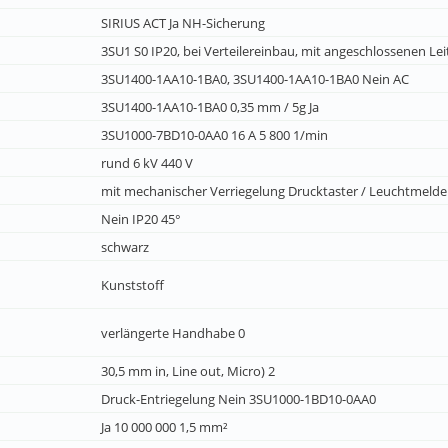
SIRIUS ACT Ja NH-Sicherung
3SU1 S0 IP20, bei Verteilereinbau, mit angeschlossenen Lei
3SU1400-1AA10-1BA0, 3SU1400-1AA10-1BA0 Nein AC
3SU1400-1AA10-1BA0 0,35 mm / 5g Ja
3SU1000-7BD10-0AA0 16 A 5 800 1/min
rund 6 kV 440 V
mit mechanischer Verriegelung Drucktaster / Leuchtmelde
Nein IP20 45°
schwarz
Kunststoff
verlängerte Handhabe 0
30,5 mm in, Line out, Micro) 2
Druck-Entriegelung Nein 3SU1000-1BD10-0AA0
Ja 10 000 000 1,5 mm²