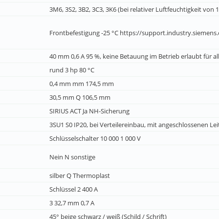
3M6, 3S2, 3B2, 3C3, 3K6 (bei relativer Luftfeuchtigkeit von 10
Frontbefestigung -25 °C https://support.industry.siemens
40 mm 0,6 A 95 %, keine Betauung im Betrieb erlaubt für al
rund 3 hp 80 °C
0,4 mm mm 174,5 mm
30,5 mm Q 106,5 mm
SIRIUS ACT Ja NH-Sicherung
3SU1 S0 IP20, bei Verteilereinbau, mit angeschlossenen Lei
Schlüsselschalter 10 000 1 000 V
Nein N sonstige
silber Q Thermoplast
Schlüssel 2 400 A
3 32,7 mm 0,7 A
45° beige schwarz / weiß (Schild / Schrift)