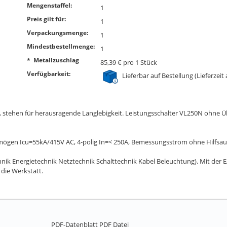
Mengenstaffel:
1
Preis gilt für:
1
Verpackungsmenge:
1
Mindestbestellmenge:
1
* Metallzuschlag
85,39 € pro 1 Stück
Verfügbarkeit:
Lieferbar auf Bestellung (Lieferzeit
, stehen für herausragende Langlebigkeit. Leistungsschalter VL250N ohne
ögen Icu=55kA/415V AC, 4-polig In=< 250A, Bemessungsstrom ohne Hilfsaus
echnik Energietechnik Netztechnik Schalttechnik Kabel Beleuchtung). Mit der E
 die Werkstatt.
PDF-Datenblatt
PDF Datei