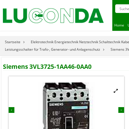
Home
Startseite
Elektrotechnik Energietechnik Netztechnik Schalttechnik Kab
Leistungsschalter für Trafo-, Generator- und Anlagenschutz
Siemens 3
Siemens 3VL3725-1AA46-0AA0


‹
›