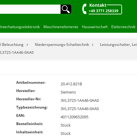
Kontakt
🔍︎
+49 3771 258339
Unterhaltungselektronik
Maschinenelemente
Hauswirtschaft
Elektrotechnik
el Beleuchtung
Niederspannungs-Schalttechnik
Leistungsschalter, Le
VL3725-1AA46-0AA0
Artikelnummer:
20.412.821B
Hersteller:
Siemens
Hersteller-Nr:
3VL3725-1AA46-0AA0
Typbezeichnung:
3VL3725-1AA46-0AA0
EAN:
4011209652095
Bestelleinheit:
Stück
Inhaltseinheit:
Stück