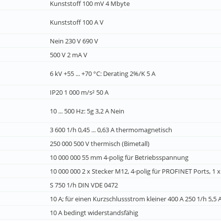
Kunststoff 100 mV 4 Mbyte
Kunststoff 100 A V
Nein 230 V 690 V
500 V 2 mA V
6 kV +55 ... +70 °C: Derating 2%/K 5 A
IP20 1 000 m/s² 50 A
10 ... 500 Hz: 5g 3,2 A Nein
3 600 1/h 0,45 ... 0,63 A thermomagnetisch
250 000 500 V thermisch (Bimetall)
10 000 000 55 mm 4-polig für Betriebsspannung
10 000 000 2 x Stecker M12, 4-polig für PROFINET Ports, 1 x
S 750 1/h DIN VDE 0472
10 A; für einen Kurzschlussstrom kleiner 400 A 250 1/h 5,5 
10 A bedingt widerstandsfähig