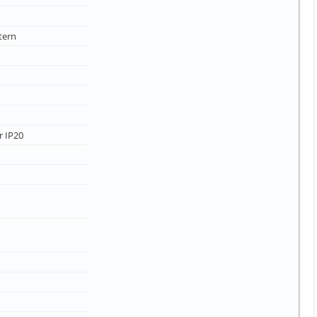
tern
r IP20