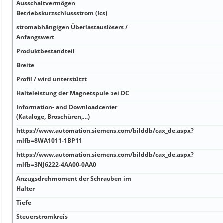
Ausschaltvermögen
Betriebskurzschlussstrom (Ics)
stromabhängigen Überlastauslösers /
Anfangswert
Produktbestandteil
Breite
Profil / wird unterstützt
Halteleistung der Magnetspule bei DC
Information- and Downloadcenter
(Kataloge, Broschüren,…)
https://www.automation.siemens.com/bilddb/cax_de.aspx?
mlfb=8WA1011-1BP11
https://www.automation.siemens.com/bilddb/cax_de.aspx?
mlfb=3NJ6222-4AA00-0AA0
Anzugsdrehmoment der Schrauben im
Halter
Tiefe
Steuerstromkreis