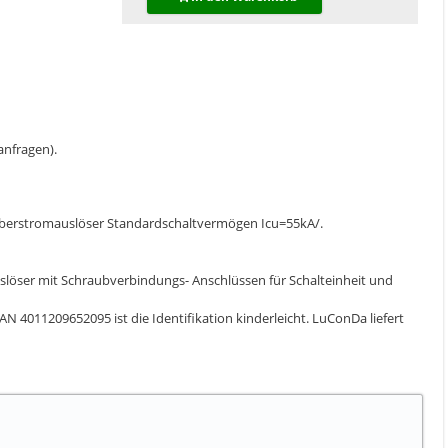
 anfragen).
 Überstromauslöser Standardschaltvermögen Icu=55kA/.
löser mit Schraubverbindungs- Anschlüssen für Schalteinheit und
AN 4011209652095 ist die Identifikation kinderleicht. LuConDa liefert