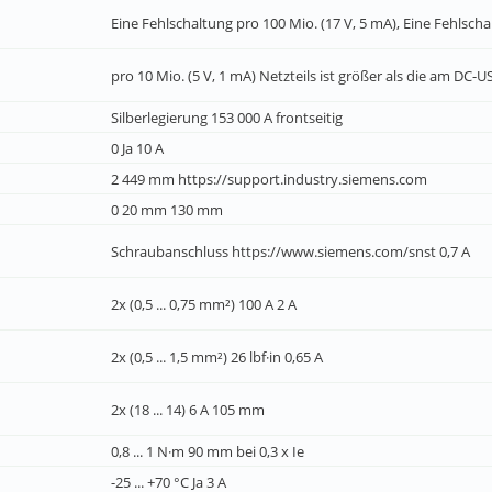
Eine Fehlschaltung pro 100 Mio. (17 V, 5 mA), Eine Fehlsch
pro 10 Mio. (5 V, 1 mA) Netzteils ist größer als die am DC-
Silberlegierung 153 000 A frontseitig
0 Ja 10 A
2 449 mm https://support.industry.siemens.com
0 20 mm 130 mm
Schraubanschluss https://www.siemens.com/snst 0,7 A
2x (0,5 ... 0,75 mm²) 100 A 2 A
2x (0,5 ... 1,5 mm²) 26 lbf·in 0,65 A
2x (18 ... 14) 6 A 105 mm
0,8 ... 1 N·m 90 mm bei 0,3 x Ie
-25 ... +70 °C Ja 3 A