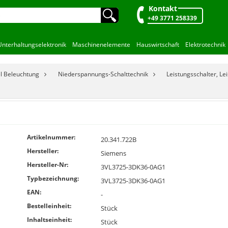
Kontakt
🔍︎
+49 3771 258339
Unterhaltungselektronik
Maschinenelemente
Hauswirtschaft
Elektrotechnik
el Beleuchtung
Niederspannungs-Schalttechnik
Leistungsschalter, Le
Artikelnummer:
20.341.722B
Hersteller:
Siemens
Hersteller-Nr:
3VL3725-3DK36-0AG1
Typbezeichnung:
3VL3725-3DK36-0AG1
EAN:
-
Bestelleinheit:
Stück
Inhaltseinheit:
Stück