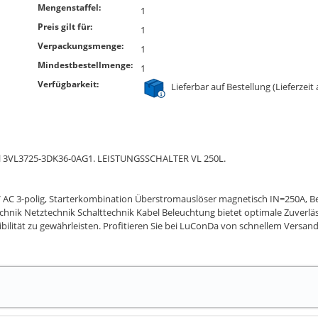
Mengenstaffel:
1
Preis gilt für:
1
Verpackungsmenge:
1
Mindestbestellmenge:
1
Verfügbarkeit:
Lieferbar auf Bestellung (Lieferzeit
ll 3VL3725-3DK36-0AG1. LEISTUNGSSCHALTER VL 250L.
 AC 3-polig, Starterkombination Überstromauslöser magnetisch IN=250A, B
chnik Netztechnik Schalttechnik Kabel Beleuchtung bietet optimale Zuverlä
ibilität zu gewährleisten. Profitieren Sie bei LuConDa von schnellem Versand