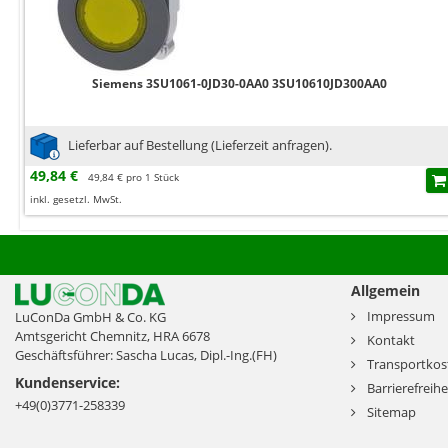
Siemens 3SU1061-0JD30-0AA0 3SU10610JD300AA0
Lieferbar auf Bestellung (Lieferzeit anfragen).
49,84 €
49,84 € pro 1 Stück
inkl. gesetzl. MwSt.
Allgemein
Impressum
LuConDa GmbH & Co. KG
Amtsgericht Chemnitz, HRA 6678
Kontakt
Geschäftsführer: Sascha Lucas, Dipl.-Ing.(FH)
Transportkos
Kundenservice:
Barrierefreihe
+49(0)3771-258339
Sitemap