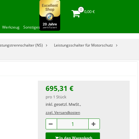
0,00 €
Werkzeug
Sonstiges
istungstrennschalter (NS)
Leistungsschalter für Motorschutz
695,31 €
pro 1 Stück
inkl. gesetzl. MwSt.,
zzgl. Versandkosten
In den Warenkorb