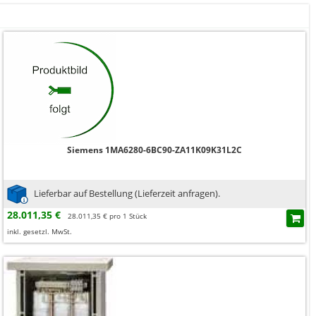
Siemens 1MA6280-6BC90-ZA11K09K31L2C
Lieferbar auf Bestellung (Lieferzeit anfragen).
28.011,35 €
28.011,35 € pro 1 Stück
inkl. gesetzl. MwSt.