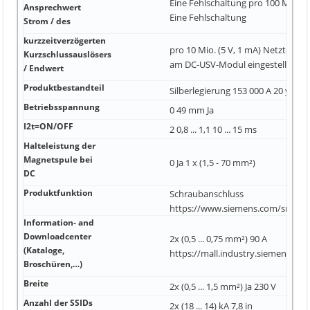
Eine Fehlschaltung pro 100 Mio. (1
Ansprechwert
Eine Fehlschaltung
Strom / des
kurzzeitverzögerten
pro 10 Mio. (5 V, 1 mA) Netzteils is
Kurzschlussauslösers
am DC-USV-Modul eingestellte
/ Endwert
Produktbestandteil
Silberlegierung 153 000 A 20 y
Betriebsspannung
0 49 mm Ja
I2t=ON/OFF
2 0,8 ... 1,1 10 ... 15 ms
Halteleistung der
Magnetspule bei
0 Ja 1 x (1,5 - 70 mm²)
DC
Produktfunktion
Schraubanschluss
https://www.siemens.com/snst k
Information- and
Downloadcenter
2x (0,5 ... 0,75 mm²) 90 A
(Kataloge,
https://mall.industry.siemens.co
Broschüren,…)
Breite
2x (0,5 ... 1,5 mm²) Ja 230 V
Anzahl der SSIDs
2x (18 ... 14) kA 7,8 in