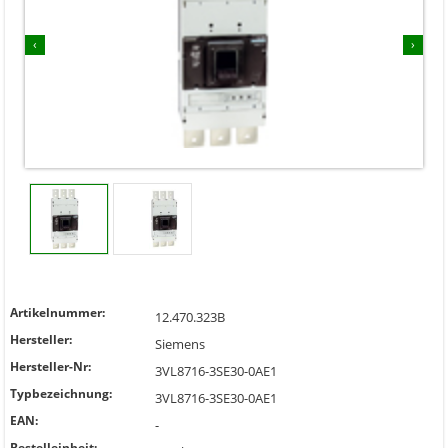
‹
›
Artikelnummer:
12.470.323B
Hersteller:
Siemens
Hersteller-Nr:
3VL8716-3SE30-0AE1
Typbezeichnung:
3VL8716-3SE30-0AE1
EAN:
-
Bestelleinheit: