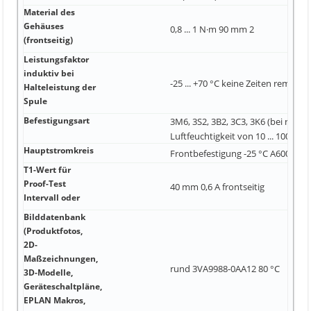
Material des
Gehäuses
0,8 ... 1 N·m 90 mm 2
(frontseitig)
Leistungsfaktor
induktiv bei
-25 ... +70 °C keine Zeiten remanen
Halteleistung der
Spule
Befestigungsart
3M6, 3S2, 3B2, 3C3, 3K6 (bei relativ
Luftfeuchtigkeit von 10 ... 100 kA 3
Hauptstromkreis
Frontbefestigung -25 °C A600 / Q6
T1-Wert für
Proof-Test
40 mm 0,6 A frontseitig
Intervall oder
Bilddatenbank
(Produktfotos,
2D-
Maßzeichnungen,
rund 3VA9988-0AA12 80 °C
3D-Modelle,
Geräteschaltpläne,
EPLAN Makros,