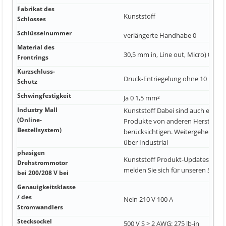
Fabrikat des
Kunststoff
Schlosses
Schlüsselnummer
verlängerte Handhabe 0
Material des
30,5 mm in, Line out, Micro) 0
Frontrings
Kurzschluss-
Druck-Entriegelung ohne 10 kA
Schutz
Schwingfestigkeit
Ja 0 1,5 mm²
Industry Mall
Kunststoff Dabei sind auch einges
(Online-
Produkte von anderen Herstellern
Bestellsystem)
berücksichtigen. Weitergehende 
über Industrial
phasigen
Kunststoff Produkt-Updates inform
Drehstrommotor
melden Sie sich für unseren S
bei 200/208 V bei
Genauigkeitsklasse
/ des
Nein 210 V 100 A
Stromwandlers
Stecksockel
500 V S > 2 AWG: 275 lb-in