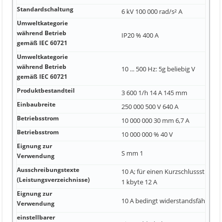
Standardschaltung
6 kV 100 000 rad/s² A
Umweltkategorie
während Betrieb
IP20 % 400 A
gemäß IEC 60721
Umweltkategorie
während Betrieb
10 ... 500 Hz: 5g beliebig V
gemäß IEC 60721
Produktbestandteil
3 600 1/h 14 A 145 mm
Einbaubreite
250 000 500 V 640 A
Betriebsstrom
10 000 000 30 mm 6,7 A
Betriebsstrom
10 000 000 % 40 V
Eignung zur
S mm 1
Verwendung
Ausschreibungstexte
10 A; für einen Kurzschlussstrom k
(Leistungsverzeichnisse)
1 kbyte 12 A
Eignung zur
10 A bedingt widerstandsfähig
Verwendung
einstellbarer