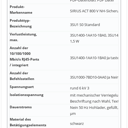
Produkt-
SIRIUS ACT 800 V NH-Sicherung
Markenname
Produkttyp-
3SU1 S0 Standard
Bezeichnung
Verlustleistung,
3SU1400-1AA10-1BA0, 3SU1400-1A
max.
1,5 W
Anzahl der
10/100/1000
3SU1400-1AA10-1BA0 Ja tastend
Mbit/s RJ45-Ports
/ integriert
Anzahl der
3SU1000-7BD10-0AA0 Ja Nein
Befehlsstellen
Spannungsart
rund 6 kV 3
Isolationsspannung
mit mechanischer Verriegelung 69
Beschriftung nach Wahl, Text Klei
Dauerstroms
Nein 50 Hz Hohlader, gefüllt, Dur
µm
Material des
schwarz
Betätigungselements