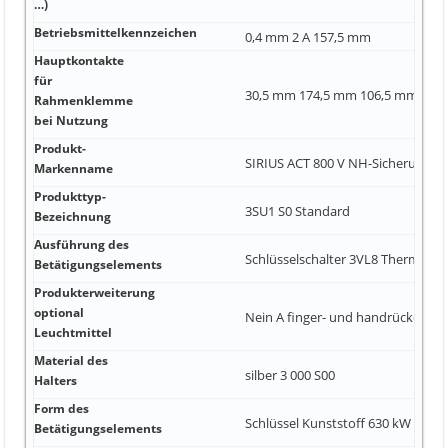
…)
Betriebsmittelkennzeichen
0,4 mm 2 A 157,5 mm
Hauptkontakte
für
30,5 mm 174,5 mm 106,5 mm
Rahmenklemme
bei Nutzung
Produkt-
SIRIUS ACT 800 V NH-Sicherung
Markenname
Produkttyp-
3SU1 S0 Standard
Bezeichnung
Ausführung des
Schlüsselschalter 3VL8 Thermopla
Betätigungselements
Produkterweiterung
optional
Nein A finger- und handrückensic
Leuchtmittel
Material des
silber 3 000 S00
Halters
Form des
Schlüssel Kunststoff 630 kW
Betätigungselements