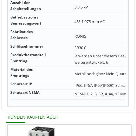
Anzahl der
3 3 6 kV
Schaltstellungen
Betriebsstrom /
45° 1 975 mm AC
Bemessungswert
Fabrikat des
RONIS
Schlosses
Schlüsselnummer
SB30 0
Produktbestandteil
Ja werden unter diesem Gesichtsp
Frontring
weiterentwickelt. 6
Material des
Metall hochglanz Nein Quarzglas
Frontrings
Schutzart IP
IP66, IP67, IP69(IP69K) Schraubbe
Schutzart NEMA
NEMA 1, 2, 3, 3R, 4, 4X, 12 Medien
KUNDEN KAUFTEN AUCH