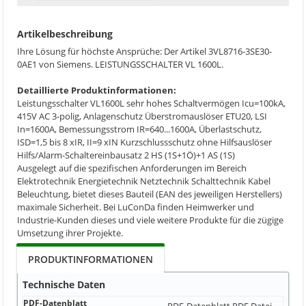
Artikelbeschreibung
Ihre Lösung für höchste Ansprüche: Der Artikel 3VL8716-3SE30-
0AE1 von Siemens. LEISTUNGSSCHALTER VL 1600L.
Detaillierte Produktinformationen:
Leistungsschalter VL1600L sehr hohes Schaltvermögen Icu=100kA,
415V AC 3-polig, Anlagenschutz Überstromauslöser ETU20, LSI
In=1600A, Bemessungsstrom IR=640...1600A, Überlastschutz,
ISD=1,5 bis 8 xIR, II=9 xIN Kurzschlussschutz ohne Hilfsauslöser
Hilfs/Alarm-Schaltereinbausatz 2 HS (1S+1Ö)+1 AS (1S)
Ausgelegt auf die spezifischen Anforderungen im Bereich
Elektrotechnik Energietechnik Netztechnik Schalttechnik Kabel
Beleuchtung, bietet dieses Bauteil (EAN des jeweiligen Herstellers)
maximale Sicherheit. Bei LuConDa finden Heimwerker und
Industrie-Kunden dieses und viele weitere Produkte für die zügige
Umsetzung ihrer Projekte.
PRODUKTINFORMATIONEN
Technische Daten
PDF-Datenblatt
PDF-Datenblatt
PDF Datei