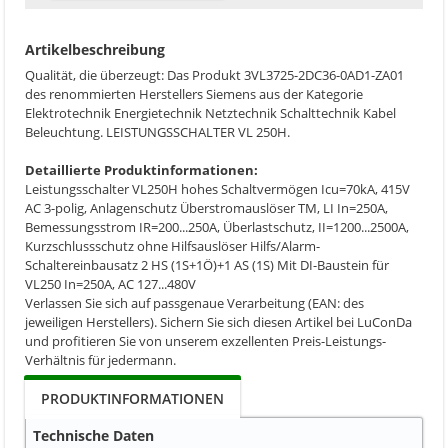
Artikelbeschreibung
Qualität, die überzeugt: Das Produkt 3VL3725-2DC36-0AD1-ZA01
des renommierten Herstellers Siemens aus der Kategorie
Elektrotechnik Energietechnik Netztechnik Schalttechnik Kabel
Beleuchtung. LEISTUNGSSCHALTER VL 250H.
Detaillierte Produktinformationen:
Leistungsschalter VL250H hohes Schaltvermögen Icu=70kA, 415V
AC 3-polig, Anlagenschutz Überstromauslöser TM, LI In=250A,
Bemessungsstrom IR=200...250A, Überlastschutz, II=1200...2500A,
Kurzschlussschutz ohne Hilfsauslöser Hilfs/Alarm-
Schaltereinbausatz 2 HS (1S+1Ö)+1 AS (1S) Mit DI-Baustein für
VL250 In=250A, AC 127...480V
Verlassen Sie sich auf passgenaue Verarbeitung (EAN: des
jeweiligen Herstellers). Sichern Sie sich diesen Artikel bei LuConDa
und profitieren Sie von unserem exzellenten Preis-Leistungs-
Verhältnis für jedermann.
PRODUKTINFORMATIONEN
Technische Daten