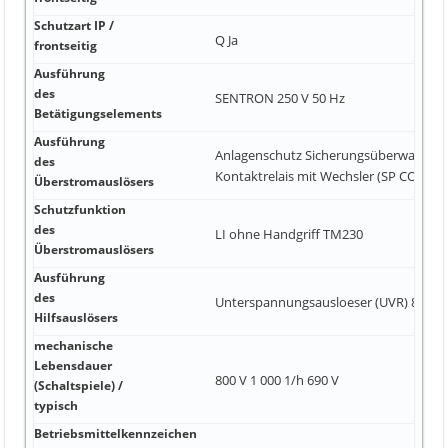
Schutzart IP /
Q Ja
frontseitig
Ausführung
des
SENTRON 250 V 50 Hz
Betätigungselements
Ausführung
Anlagenschutz Sicherungsüberwachun
des
Kontaktrelais mit Wechsler (SP CO)
Überstromauslösers
Schutzfunktion
des
LI ohne Handgriff TM230
Überstromauslösers
Ausführung
des
Unterspannungsausloeser (UVR) 8 3
Hilfsauslösers
mechanische
Lebensdauer
800 V 1 000 1/h 690 V
(Schaltspiele) /
typisch
Betriebsmittelkennzeichen