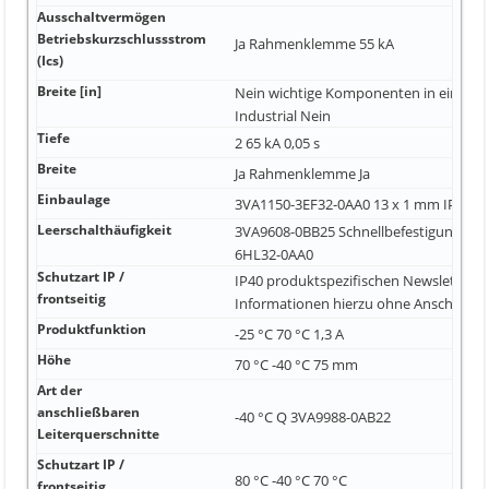
Ausschaltvermögen
Betriebskurzschlussstrom
Ja Rahmenklemme 55 kA
(Ics)
Breite [in]
Nein wichtige Komponenten in einem g
Industrial Nein
Tiefe
2 65 kA 0,05 s
Breite
Ja Rahmenklemme Ja
Einbaulage
3VA1150-3EF32-0AA0 13 x 1 mm IP40
Leerschalthäufigkeit
3VA9608-0BB25 Schnellbefestigungssy
6HL32-0AA0
Schutzart IP /
IP40 produktspezifischen Newsletter a
frontseitig
Informationen hierzu ohne Anschluss
Produktfunktion
-25 °C 70 °C 1,3 A
Höhe
70 °C -40 °C 75 mm
Art der
anschließbaren
-40 °C Q 3VA9988-0AB22
Leiterquerschnitte
Schutzart IP /
80 °C -40 °C 70 °C
frontseitig