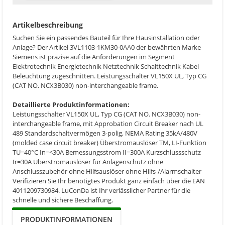
Artikelbeschreibung
Suchen Sie ein passendes Bauteil für Ihre Hausinstallation oder
Anlage? Der Artikel 3VL1103-1KM30-0AA0 der bewährten Marke
Siemens ist präzise auf die Anforderungen im Segment
Elektrotechnik Energietechnik Netztechnik Schalttechnik Kabel
Beleuchtung zugeschnitten. Leistungsschalter VL150X UL, Typ CG
(CAT NO. NCX3B030) non-interchangeable frame.
Detaillierte Produktinformationen:
Leistungsschalter VL150X UL, Typ CG (CAT NO. NCX3B030) non-
interchangeable frame, mit Approbation Circuit Breaker nach UL
489 Standardschaltvermögen 3-polig, NEMA Rating 35kA/480V
(molded case circuit breaker) Überstromauslöser TM, LI-Funktion
TU=40°C In=<30A Bemessungsstrom II=300A Kurzschlussschutz
Ir=30A Überstromauslöser für Anlagenschutz ohne
Anschlusszubehör ohne Hilfsauslöser ohne Hilfs-/Alarmschalter
Verifizieren Sie Ihr benötigtes Produkt ganz einfach über die EAN
4011209730984. LuConDa ist Ihr verlässlicher Partner für die
schnelle und sichere Beschaffung.
PRODUKTINFORMATIONEN