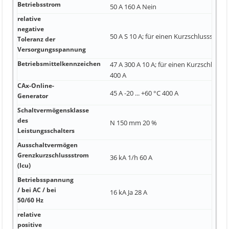
Betriebsstrom
50 A 160 A Nein
relative
negative
50 A S 10 A; für einen Kurzschlussstrom
Toleranz der
Versorgungsspannung
Betriebsmittelkennzeichen
47 A 300 A 10 A; für einen Kurzschlusss
400 A
CAx-Online-
45 A -20 ... +60 °C 400 A
Generator
Schaltvermögensklasse
des
N 150 mm 20 %
Leistungsschalters
Ausschaltvermögen
Grenzkurzschlussstrom
36 kA 1/h 60 A
(Icu)
Betriebsspannung
/ bei AC / bei
16 kA Ja 28 A
50/60 Hz
relative
positive