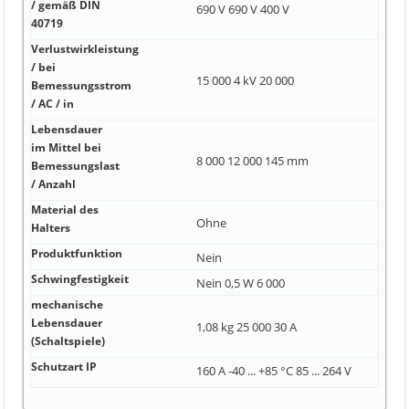
/ gemäß DIN
690 V 690 V 400 V
40719
Verlustwirkleistung
/ bei
15 000 4 kV 20 000
Bemessungsstrom
/ AC / in
Lebensdauer
im Mittel bei
8 000 12 000 145 mm
Bemessungslast
/ Anzahl
Material des
Ohne
Halters
Produktfunktion
Nein
Schwingfestigkeit
Nein 0,5 W 6 000
mechanische
Lebensdauer
1,08 kg 25 000 30 A
(Schaltspiele)
Schutzart IP
160 A -40 ... +85 °C 85 ... 264 V