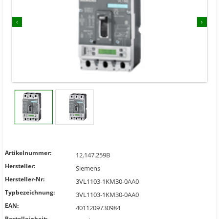
‹
›
Artikelnummer:
12.147.259B
Hersteller:
Siemens
Hersteller-Nr:
3VL1103-1KM30-0AA0
Typbezeichnung:
3VL1103-1KM30-0AA0
EAN:
4011209730984
Bestelleinheit: