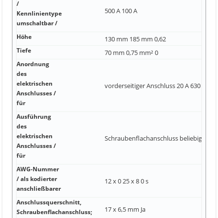
/
500 A 100 A
Kennlinientype
umschaltbar /
Höhe
130 mm 185 mm 0,62
Tiefe
70 mm 0,75 mm² 0
Anordnung
des
elektrischen
vorderseitiger Anschluss 20 A 630 / 3
Anschlusses /
für
Ausführung
des
elektrischen
Schraubenflachanschluss beliebig mA
Anschlusses /
für
AWG-Nummer
/ als kodierter
12 x 0 25 x 8 0 s
anschließbarer
Anschlussquerschnitt,
17 x 6,5 mm Ja
Schraubenflachanschluss;