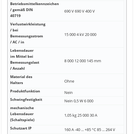
Betriebsmittelkennzeichen
/ gemäß DIN
690 V 690 V 400 V
40719
Verlustwirkleistung
/ bei
15 000 4 kV 20 000
Bemessungsstrom
/ AC / in
Lebensdauer
im Mittel bei
8 000 12 000 145 mm
Bemessungslast
/ Anzahl
Material des
Ohne
Halters
Produktfunktion
Nein
Schwingfestigkeit
Nein 0,5 W 6 000
mechanische
Lebensdauer
1,05 kg 25 000 30 A
(Schaltspiele)
Schutzart IP
160 A -40 ... +85 °C 85 ... 264 V