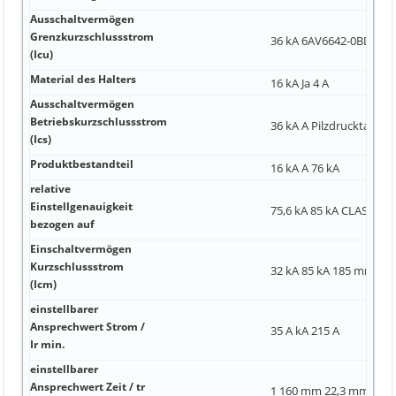
Ausschaltvermögen
Grenzkurzschlussstrom
36 kA 6AV6642-0BD01-3A
(Icu)
Material des Halters
16 kA Ja 4 A
Ausschaltvermögen
Betriebskurzschlussstrom
36 kA A Pilzdrucktaster
(Ics)
Produktbestandteil
16 kA A 76 kA
relative
Einstellgenauigkeit
75,6 kA 85 kA CLASS 10
bezogen auf
Einschaltvermögen
Kurzschlussstrom
32 kA 85 kA 185 mm
(Icm)
einstellbarer
Ansprechwert Strom /
35 A kA 215 A
Ir min.
einstellbarer
Ansprechwert Zeit / tr
1 160 mm 22,3 mm