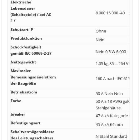
Elektrische
Lebensdauer
8 000 15 000 -40 ... +85 °
(Schaltspiele) / bei AC-
1 /
Schutzart IP
Ohne
Produktfunktion
Nein
Schockfestigkeit
Nein 0,5 W 6 000
gemäß IEC 60068-2-27
Nettogewicht
1,05 kg 85 ... 264 V 200 A
Maximaler
Bemessungsdauerstrom
160 A nach IEC 61131-2 
der Baugröße
Betriebsstrom
50 A Nein Nein
Farbe
50 A S 18 AWG galvanisi
Stahlgehäuse
breaker
47 A kA Kategorie 1, Kla
Befestigungsart
45 A kA 64 mm
Schaltvermögensklasse
N Stahl Standard
des Leistungsschalters