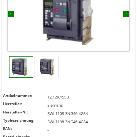
‹
›
Artikelnummer:
12.129.155B
Hersteller:
Siemens
Hersteller-Nr:
3WL1108-3NG46-4GS4
Typbezeichnung:
3WL1108-3NG46-4GS4
EAN:
-
Bestelleinheit: