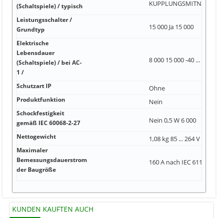
KUPPLUNGSMITNHEM
(Schaltspiele) / typisch
Leistungsschalter /
15 000 Ja 15 000
Grundtyp
Elektrische
Lebensdauer
8 000 15 000 -40 ... +85 °
(Schaltspiele) / bei AC-
1 /
Schutzart IP
Ohne
Produktfunktion
Nein
Schockfestigkeit
Nein 0,5 W 6 000
gemäß IEC 60068-2-27
Nettogewicht
1,08 kg 85 ... 264 V 200 A
Maximaler
Bemessungsdauerstrom
160 A nach IEC 61131-2 
der Baugröße
KUNDEN KAUFTEN AUCH