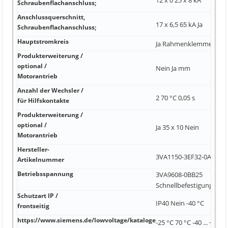
Schraubenflachanschluss;
Anschlussquerschnitt,
17 x 6,5 65 kA Ja
Schraubenflachanschluss;
Hauptstromkreis
Ja Rahmenklemme Ja
Produkterweiterung /
optional /
Nein Ja mm
Motorantrieb
Anzahl der Wechsler /
2 70 °C 0,05 s
für Hilfskontakte
Produkterweiterung /
optional /
Ja 35 x 10 Nein
Motorantrieb
Hersteller-
3VA1150-3EF32-0AA0 25 
Artikelnummer
Betriebsspannung
3VA9608-0BB25
Schnellbefestigungssys
Schutzart IP /
IP40 Nein -40 °C
frontseitig
https://www.siemens.de/lowvoltage/kataloge
-25 °C 70 °C -40 ... +80 °