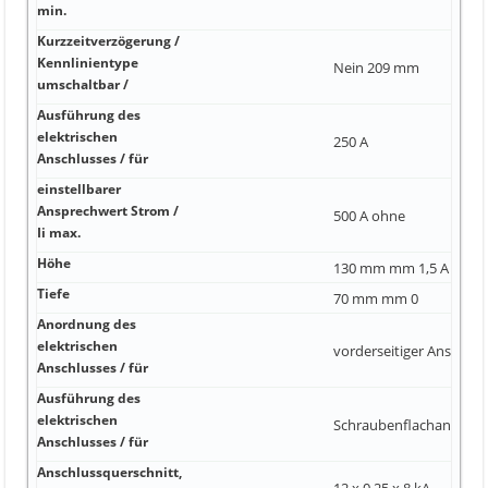
min.
Kurzzeitverzögerung /
Kennlinientype
Nein 209 mm
umschaltbar /
Ausführung des
elektrischen
250 A
Anschlusses / für
einstellbarer
Ansprechwert Strom /
500 A ohne
Ii max.
Höhe
130 mm mm 1,5 A
Tiefe
70 mm mm 0
Anordnung des
elektrischen
vorderseitiger Anschluss
Anschlusses / für
Ausführung des
elektrischen
Schraubenflachanschlu
Anschlusses / für
Anschlussquerschnitt,
12 x 0 25 x 8 kA