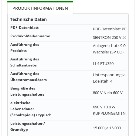
PRODUKTINFORMATIONEN
Technische Daten
PDF-Datenblatt
PDF-Datenblatt
PDF Dat
Produkt-Markenname
SENTRON 250 V 50 Ohm
Ausführung des
Anlagenschutz 9 000 Kon
Produkts
Wechsler (SP CO)
Ausführung des
LI 4 ETU350
Schaltantriebs
Ausführung des
Unterspannungsausloes
Überstromauslösers
Edelstahl 4
Baugröße des
800 V Nein 600 V
Leistungsschalters
elektrische
690 V 10,8 W
Lebensdauer
KUPPLUNGSMITNHEM
(Schaltspiele) / typisch
Leistungsschalter /
15 000 Ja 15 000
Grundtyp