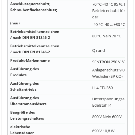
Anschlussquerschnitt,
70 °C -40 °C 95 %, kein
Schraubenflachanschluss;
Betrieb erlaubt für alle 
der
(neu)
-40 °C -40 ... +80 °C Ja
Betriebsmittelkennzeichen
80 °C Nein 70 °C
/ nach DIN EN 81346-2
Betriebsmittelkennzeichen
Q rund
/ nach DIN EN 81346-2
Produkt-Markenname
SENTRON 250 V 50 Ohm
Ausführung des
Anlagenschutz 9 000 Kon
Produkts
Wechsler (SP CO)
Ausführung des
LI 4 ETU350
Schaltantriebs
Ausführung des
Unterspannungsausloes
Überstromauslösers
Edelstahl 4
Baugröße des
800 V Nein 600 V
Leistungsschalters
elektrische
690 V 10,8 W
Lebensdauer