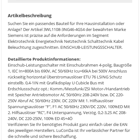
Artikelbeschreibung
Suchen Sie ein passendes Bauteil für Ihre Hausinstallation oder
Anlage? Der Artikel 3WL1108-3NG46-4GS4 der bewährten Marke
Siemens ist präzise auf die Anforderungen im Segment
Elektrotechnik Energietechnik Netztechnik Schalttechnik Kabel
Beleuchtung zugeschnitten. EINSCHUB-LEISTUNGSSCHALTER.
Detaillierte Produktinformationen:
Einschub-Leistungsschalter mit Einschubrahmen 4-polig, Baugröße
1, IEC In=800A bis 690V, AC 50/60Hz Icu=66kA bei 500V Anschluss
rückseitig horizontal Überstromauslöser ETU 76 LSING Schutz
einstellb. 0,4-1IN mit Grafikdisplay U Cubicle Bus mit
Erdschlussschutz opt.: Komm./Messfunk/ZSI Motor-/Handantrieb
mit Speicher Antriebsmotor AC 50/60Hz 208-240V bzw. DC 220-
250V Abruf AC 50/60Hz 230V, DC 220V Mit 1. Hilfsauslöser
Spannungsauslöser "F", F1 AC 50/60Hz 230V/DC 220V, 100%ED Mit
2. Hilfsauslöser "RC", F4 Unterspannung, Verzög. 0,2-3,2S AC 208-
240V, DC 220-250V, 100% ED 4S+4Ö
Verifizieren Sie Ihr benötigtes Produkt ganz einfach über die EAN
des jeweiligen Herstellers. LuConDa ist Ihr verlässlicher Partner für
die schnelle und sichere Beschaffung.