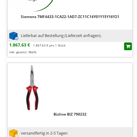
Siemens 7MF4433-1CA22-1AD7-ZC11C14Y01Y15Y16Y21
Lieferbar auf Bestellung (Lieferzeit anfragen).
1.867,63 €
1.867,63 € pro 1 Stück
inkl. gesetzl. MwSt.
Bizline BIZ 790232
versandfertig in 2-5 Tagen