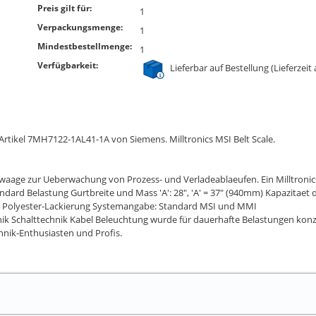
Preis gilt für:
1
Verpackungsmenge:
1
Mindestbestellmenge:
1
Verfügbarkeit:
Lieferbar auf Bestellung (Lieferzeit
rtikel 7MH7122-1AL41-1A von Siemens. Milltronics MSI Belt Scale.
ndwaage zur Ueberwachung von Prozess- und Verladeablaeufen. Ein Milltro
tandard Belastung Gurtbreite und Mass 'A': 28", 'A' = 37" (940mm) Kapazitaet
hl mit Polyester-Lackierung Systemangabe: Standard MSI und MMI
k Schalttechnik Kabel Beleuchtung wurde für dauerhafte Belastungen konzip
hnik-Enthusiasten und Profis.