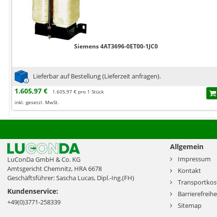
Siemens 4AT3696-0ET00-1JC0
Lieferbar auf Bestellung (Lieferzeit anfragen).
1.605,97 €
1.605,97 € pro 1 Stück
inkl. gesetzl. MwSt.
Allgemein
Impressum
LuConDa GmbH & Co. KG
Amtsgericht Chemnitz, HRA 6678
Kontakt
Geschäftsführer: Sascha Lucas, Dipl.-Ing.(FH)
Transportkos
Kundenservice:
Barrierefreihe
+49(0)3771-258339
Sitemap