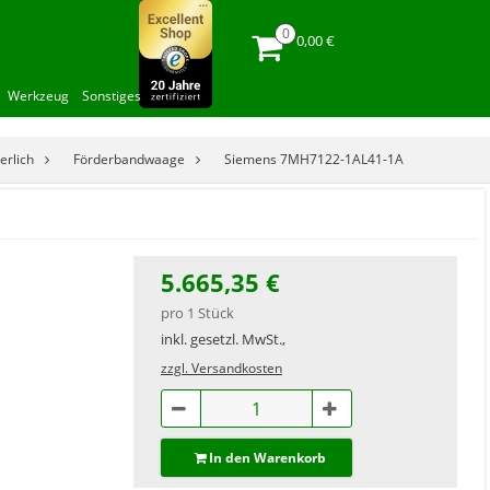
0,00 €
Werkzeug
Sonstiges
erlich
Förderbandwaage
Siemens 7MH7122-1AL41-1A
5.665,35 €
pro 1 Stück
inkl. gesetzl. MwSt.,
zzgl. Versandkosten
In den Warenkorb