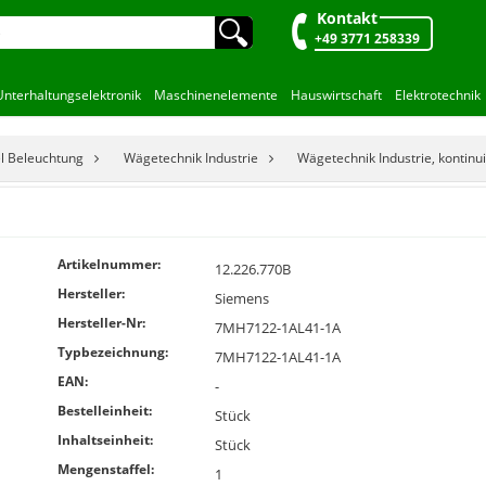
Kontakt
🔍︎
+49 3771 258339
Unterhaltungselektronik
Maschinenelemente
Hauswirtschaft
Elektrotechnik
el Beleuchtung
Wägetechnik Industrie
Wägetechnik Industrie, kontinui
Artikelnummer:
12.226.770B
Hersteller:
Siemens
Hersteller-Nr:
7MH7122-1AL41-1A
Typbezeichnung:
7MH7122-1AL41-1A
EAN:
-
Bestelleinheit:
Stück
Inhaltseinheit:
Stück
Mengenstaffel:
1