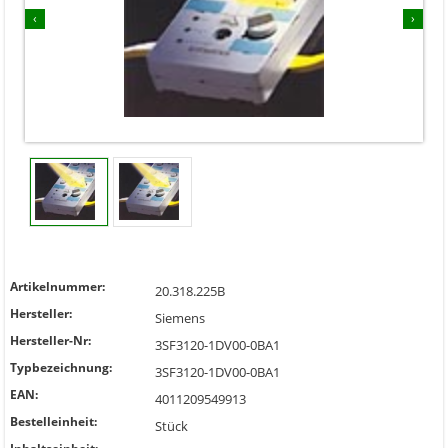
‹
›
Artikelnummer:
20.318.225B
Hersteller:
Siemens
Hersteller-Nr:
3SF3120-1DV00-0BA1
Typbezeichnung:
3SF3120-1DV00-0BA1
EAN:
4011209549913
Bestelleinheit:
Stück