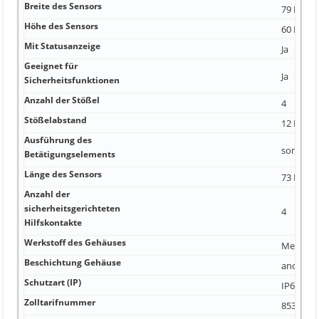
Breite des Sensors
79 Milli
Höhe des Sensors
60 Milli
Mit Statusanzeige
Ja
Geeignet für
Ja
Sicherheitsfunktionen
Anzahl der Stößel
4
Stößelabstand
12 Milli
Ausführung des
sonstige
Betätigungselements
Länge des Sensors
73 Milli
Anzahl der
sicherheitsgerichteten
4
Hilfskontakte
Werkstoff des Gehäuses
Metall
Beschichtung Gehäuse
anodisier
Schutzart (IP)
IP67
Zolltarifnummer
8537109