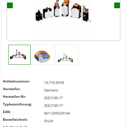
‹
›
Artikelnummer:
13.716.591B
Hersteller:
Siemens
Hersteller-Nr:
3SE2100-1T
Typbezeichnung:
3SE2100-1T
EAN:
4011209529144
Bestelleinheit:
Stück