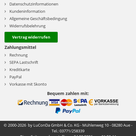
Datenschutzinformationen
Kundeninformation
Allgemeine Geschäftsbedingung
Widerrufsbelehrung
Vertrag widerrufen
Zahlungsmittel
Rechnung
SEPA Lastschrift
Kreditkarte
PayPal
Vorkasse mit Skonto
Bequem zahlen mit:
© 2000-2026 by LuConDa GmbH & Co. KG - Mühlenweg 10 - 08280 Aue -
Tel.: 03771/258339