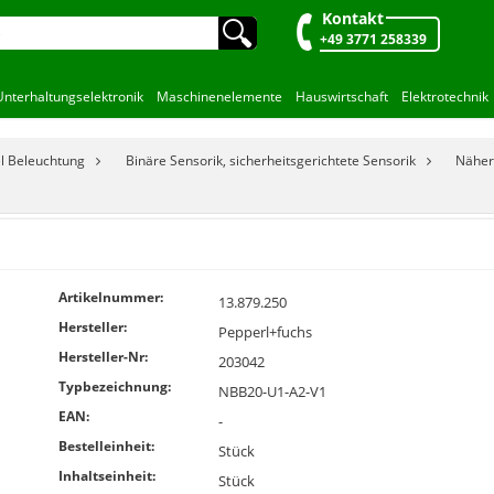
Kontakt
🔍︎
+49 3771 258339
Unterhaltungselektronik
Maschinenelemente
Hauswirtschaft
Elektrotechnik
el Beleuchtung
Binäre Sensorik, sicherheitsgerichtete Sensorik
Näher
Artikelnummer:
13.879.250
Hersteller:
Pepperl+fuchs
Hersteller-Nr:
203042
Typbezeichnung:
NBB20-U1-A2-V1
EAN:
-
Bestelleinheit:
Stück
Inhaltseinheit:
Stück