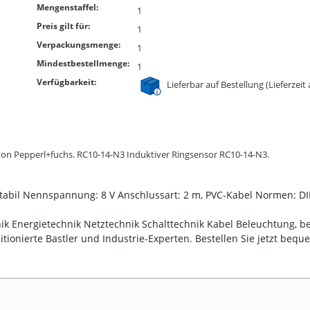
Mengenstaffel:
1
Preis gilt für:
1
Verpackungsmenge:
1
Mindestbestellmenge:
1
Verfügbarkeit:
Lieferbar auf Bestellung (Lieferzeit
 von Pepperl+fuchs. RC10-14-N3 Induktiver Ringsensor RC10-14-N3.
abil Nennspannung: 8 V Anschlussart: 2 m, PVC-Kabel Normen: D
nik Energietechnik Netztechnik Schalttechnik Kabel Beleuchtung, be
tionierte Bastler und Industrie-Experten. Bestellen Sie jetzt beq