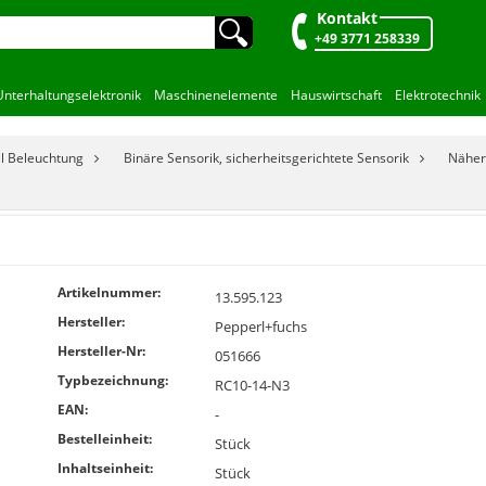
Kontakt
🔍︎
+49 3771 258339
Unterhaltungselektronik
Maschinenelemente
Hauswirtschaft
Elektrotechnik
el Beleuchtung
Binäre Sensorik, sicherheitsgerichtete Sensorik
Näher
Artikelnummer:
13.595.123
Hersteller:
Pepperl+fuchs
Hersteller-Nr:
051666
Typbezeichnung:
RC10-14-N3
EAN:
-
Bestelleinheit:
Stück
Inhaltseinheit:
Stück