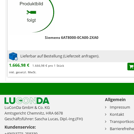
Siemens 6AT8000-0CA00-2XA0
Lieferbar auf Bestellung (Lieferzeit anfragen).
1.666,98 €
1.666,98 € pro 1 Stück
inkl. gesetzl. MwSt.
Allgemein
Impressum
LuConDa GmbH & Co. KG
Amtsgericht Chemnitz, HRA 6678
Kontakt
Geschäftsführer: Sascha Lucas, Dipl.-Ing.(FH)
Transportkos
Kundenservice:
Barrierefreihe
+49(0)3771-258339