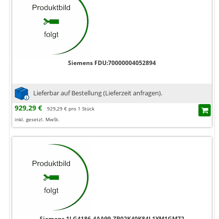
Siemens FDU:70000004052894
Lieferbar auf Bestellung (Lieferzeit anfragen).
929,29 €
929,29 € pro 1 Stück
inkl. gesetzl. MwSt.
Siemens 1LG4186-4AA99-ZB02K40K84L1YM1GM72