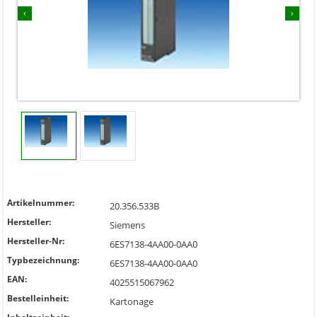
‹
›
Artikelnummer:
20.356.533B
Hersteller:
Siemens
Hersteller-Nr:
6ES7138-4AA00-0AA0
Typbezeichnung:
6ES7138-4AA00-0AA0
EAN:
4025515067962
Bestelleinheit:
Kartonage