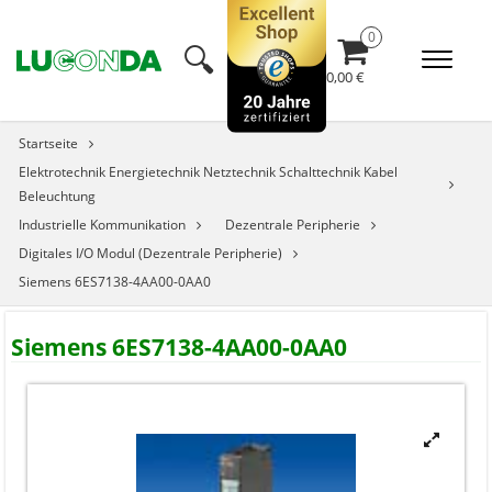
🔍︎
0,00 €
Startseite
Elektrotechnik Energietechnik Netztechnik Schalttechnik Kabel
Beleuchtung
Industrielle Kommunikation
Dezentrale Peripherie
Digitales I/O Modul (Dezentrale Peripherie)
Siemens 6ES7138-4AA00-0AA0
Siemens 6ES7138-4AA00-0AA0

