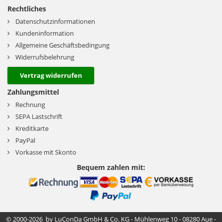
Rechtliches
Datenschutzinformationen
Kundeninformation
Allgemeine Geschäftsbedingung
Widerrufsbelehrung
Vertrag widerrufen
Zahlungsmittel
Rechnung
SEPA Lastschrift
Kreditkarte
PayPal
Vorkasse mit Skonto
Bequem zahlen mit:
© 2000-2026 by LuConDa GmbH & Co. KG - Mühlenweg 10 - 08280 Aue -