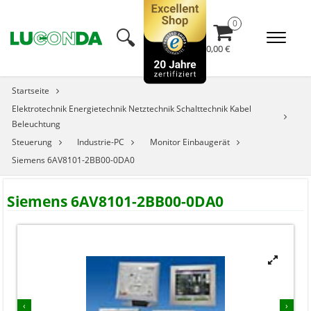
🔍︎
0,00 €
Startseite
Elektrotechnik Energietechnik Netztechnik Schalttechnik Kabel
Beleuchtung
Steuerung
Industrie-PC
Monitor Einbaugerät
Siemens 6AV8101-2BB00-0DA0
Siemens 6AV8101-2BB00-0DA0


‹
›